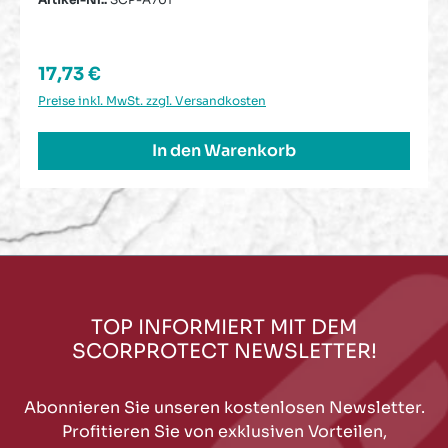
Regulärer Preis:
17,73 €
Preise inkl. MwSt. zzgl. Versandkosten
In den Warenkorb
TOP INFORMIERT MIT DEM
SCORPROTECT NEWSLETTER!
Abonnieren Sie unseren kostenlosen Newsletter.
Profitieren Sie von exklusiven Vorteilen,