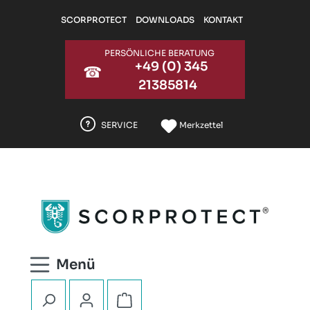
Zum Hauptinhalt springen
SCORPROTECT
DOWNLOADS
KONTAKT
PERSÖNLICHE BERATUNG
+49 (0) 345
☎
21385814
SERVICE
Merkzettel
Warenkorb enthält 0 Positionen