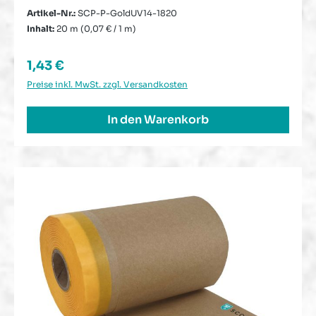
Artikel-Nr.:
SCP-P-GoldUV14-1820
Inhalt:
20 m
(0,07 € / 1 m)
Regulärer Preis:
1,43 €
Preise inkl. MwSt. zzgl. Versandkosten
In den Warenkorb