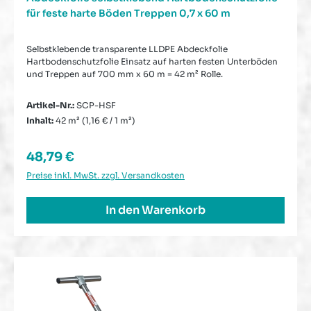
für feste harte Böden Treppen 0,7 x 60 m
Selbstklebende transparente LLDPE Abdeckfolie
Hartbodenschutzfolie Einsatz auf harten festen Unterböden
und Treppen auf 700 mm x 60 m = 42 m² Rolle.
Artikel-Nr.:
SCP-HSF
Inhalt:
42 m²
(1,16 € / 1 m²)
Regulärer Preis:
48,79 €
Preise inkl. MwSt. zzgl. Versandkosten
In den Warenkorb