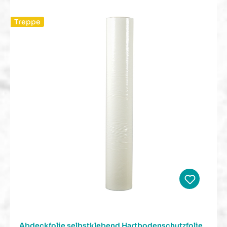
Treppe
Abdeckfolie selbstklebend Hartbodenschutzfolie