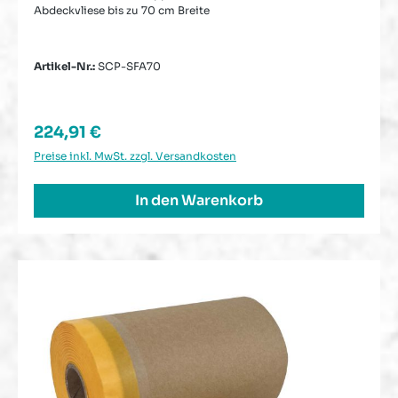
Abdeckvliese bis zu 70 cm Breite
Artikel-Nr.:
SCP-SFA70
Regulärer Preis:
224,91 €
Preise inkl. MwSt. zzgl. Versandkosten
In den Warenkorb