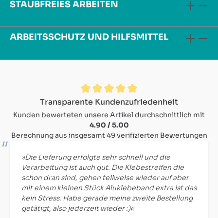
STAUBFREIES ARBEITEN
ARBEITSSCHUTZ UND HILFSMITTEL
Durchschnittliche Bewertung von 4.9 von 5 Sternen
Transparente Kundenzufriedenheit
Kunden bewerteten unsere Artikel durchschnittlich mit
4.90 / 5.00
Berechnung aus insgesamt 49 verifizierten Bewertungen
»Die Lieferung erfolgte sehr schnell und die
Verarbeitung ist auch gut. Die Klebestreifen die
schon dran sind, gehen teilweise wieder auf aber
mit einem kleinen Stück Aluklebeband extra ist das
kein Stress. Habe gerade meine zweite Bestellung
getätigt, also jederzeit wieder :)«