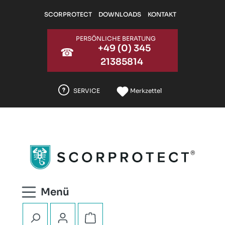
Zum Hauptinhalt springen
SCORPROTECT
DOWNLOADS
KONTAKT
PERSÖNLICHE BERATUNG
+49 (0) 345
☎
21385814
SERVICE
Merkzettel
Warenkorb enthält 0 Positionen