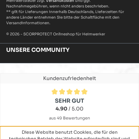
Mehrwertsteuer zzgl.
Versandkosten
und ggf.
Nachnahmegebühren, wenn nicht anders beschrieben.
** gilt für Lieferungen innerhalb Deutschlands, Lieferzeiten für
andere Länder entnehmen Sie bitte der Schaltfläche mit den
Versandinformationen.
© 2026 - SCORPROTECT Onlineshop für Heimwerker
UNSERE COMMUNITY
Kundenzufriedenheit
Durchschnittliche Bewertung von 4.9 von 5 Sternen
SEHR GUT
4.90
/ 5.00
aus 49 Bewertungen
Diese Website benutzt Cookies, die für den
technischen Betrieb der Website erforderlich sind und