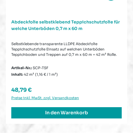
Abdeckfolie selbstklebend Teppichschutzfolie für
weiche Unterböden 0,7 m x 60 m
Selbstklebende transparente LLDPE Abdeckfolie
Teppichschutzfolie Einsatz auf weichen Unterböden
Teppichboden und Treppen auf 0,7 m x 60 m = 42 m² Rolle.
Artikel-Nr.:
SCP-TSF
Inhalt:
42 m²
(1,16 € / 1 m²)
Regulärer Preis:
48,79 €
Preise inkl. MwSt. zzgl. Versandkosten
In den Warenkorb