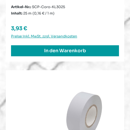
Artikel-Nr.:
SCP-Coro-KL3025
Inhalt:
25 m
(0,16 € / 1 m)
Regulärer Preis:
3,93 €
Preise inkl. MwSt. zzgl. Versandkosten
In den Warenkorb