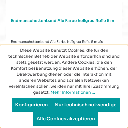
Endmanschettenband Alu Farbe hellgrau Rolle 5 m
Endmanschettenband Alu Farbe hellgrau Rolle 5 m als
Isolierabschluss zur sauberen Verkleidung
Diese Website benutzt Cookies, die für den
technischen Betrieb der Website erforderlich sind und
stets gesetzt werden. Andere Cookies, die den
Artikel-Nr.:
SCP-EMB18GM
Komfort bei Benutzung dieser Website erhöhen, der
Inhalt:
5 m
(1,68 € / 1 m)
Direktwerbung dienen oder die Interaktion mit
anderen Websites und sozialen Netzwerken
Regulärer Preis:
Ab
8,39 €
vereinfachen sollen, werden nur mit Ihrer Zustimmung
gesetzt.
Mehr Informationen ...
Preise inkl. MwSt. zzgl. Versandkosten
Konfigurieren
Nur technisch notwendige
Details
Alle Cookies akzeptieren