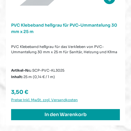
PVC Klebeband hellgrau für PVC-Ummantelung 30
mm x 25 m
PVC Klebeband hellgrau für das Verkleben von PVC-
Ummantelung 30 mm x 25 m für Sanitär, Heizung und Klima
Artikel-Nr.:
SCP-PVC-KL3025
Inhalt:
25 m
(0,14 € / 1 m)
Regulärer Preis:
3,50 €
Preise inkl. MwSt. zzgl. Versandkosten
In den Warenkorb