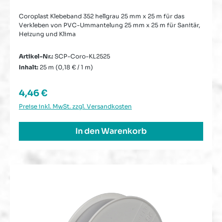
Coroplast Klebeband 352 hellgrau 25 mm x 25 m für das
Verkleben von PVC-Ummantelung 25 mm x 25 m für Sanitär,
Heizung und Klima
Artikel-Nr.:
SCP-Coro-KL2525
Inhalt:
25 m
(0,18 € / 1 m)
Regulärer Preis:
4,46 €
Preise inkl. MwSt. zzgl. Versandkosten
In den Warenkorb