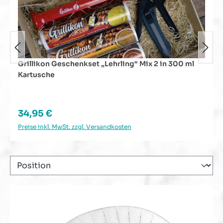
Grillikon Geschenkset „Lehrling“ Mix 2 in 300 ml
Kartusche
Regulärer Preis:
34,95 €
Preise inkl. MwSt. zzgl. Versandkosten