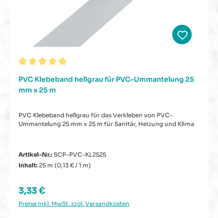
Durchschnittliche Bewertung von 5 von 5 Sternen
PVC Klebeband hellgrau für PVC-Ummantelung 25
mm x 25 m
PVC Klebeband hellgrau für das Verkleben von PVC-
Ummantelung 25 mm x 25 m für Sanitär, Heizung und Klima
Artikel-Nr.:
SCP-PVC-KL2525
Inhalt:
25 m
(0,13 € / 1 m)
Regulärer Preis:
3,33 €
Preise inkl. MwSt. zzgl. Versandkosten