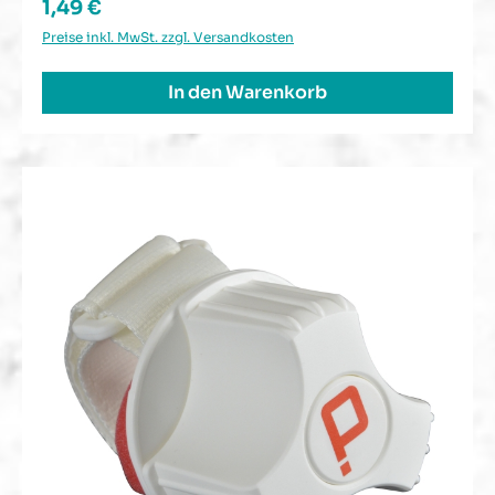
Regulärer Preis:
1,49 €
Preise inkl. MwSt. zzgl. Versandkosten
In den Warenkorb