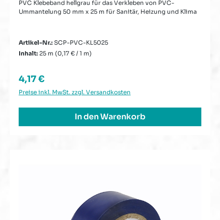
PVC Klebeband hellgrau für das Verkleben von PVC-
Ummantelung 50 mm x 25 m für Sanitär, Heizung und Klima
Artikel-Nr.:
SCP-PVC-KL5025
Inhalt:
25 m
(0,17 € / 1 m)
Regulärer Preis:
4,17 €
Preise inkl. MwSt. zzgl. Versandkosten
In den Warenkorb