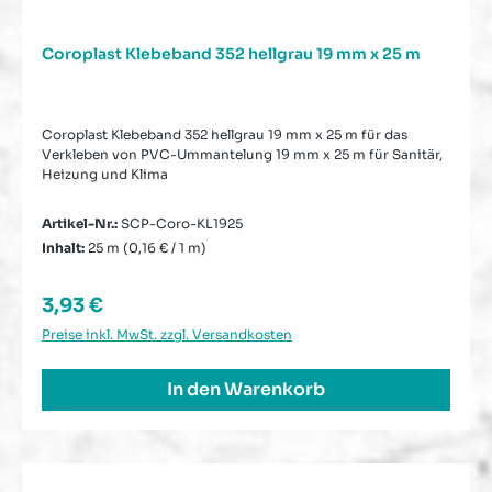
Coroplast Klebeband 352 hellgrau 19 mm x 25 m
Coroplast Klebeband 352 hellgrau 19 mm x 25 m für das
Verkleben von PVC-Ummantelung 19 mm x 25 m für Sanitär,
Heizung und Klima
Artikel-Nr.:
SCP-Coro-KL1925
Inhalt:
25 m
(0,16 € / 1 m)
Regulärer Preis:
3,93 €
Preise inkl. MwSt. zzgl. Versandkosten
In den Warenkorb