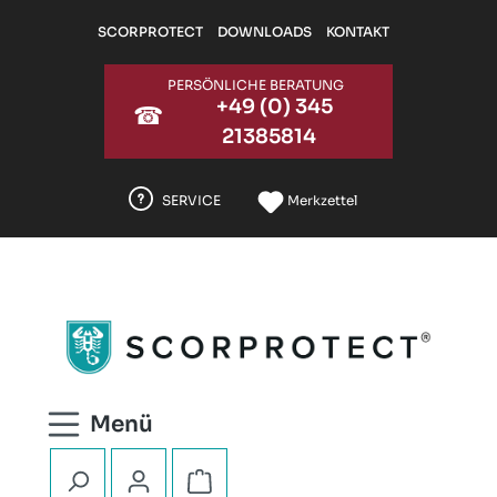
Zum Hauptinhalt springen
SCORPROTECT
DOWNLOADS
KONTAKT
PERSÖNLICHE BERATUNG
+49 (0) 345
☎
21385814
SERVICE
Merkzettel
Warenkorb enthält 0 Positionen