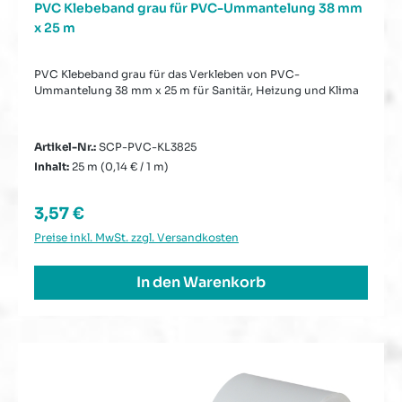
PVC Klebeband grau für PVC-Ummantelung 38 mm
x 25 m
PVC Klebeband grau für das Verkleben von PVC-
Ummantelung 38 mm x 25 m für Sanitär, Heizung und Klima
Artikel-Nr.:
SCP-PVC-KL3825
Inhalt:
25 m
(0,14 € / 1 m)
Regulärer Preis:
3,57 €
Preise inkl. MwSt. zzgl. Versandkosten
In den Warenkorb