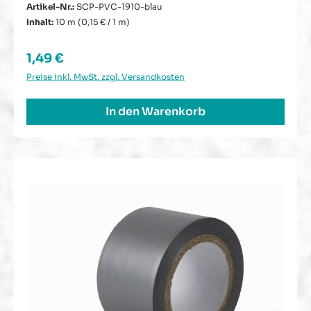
Artikel-Nr.:
SCP-PVC-1910-blau
Inhalt:
10 m
(0,15 € / 1 m)
Regulärer Preis:
1,49 €
Preise inkl. MwSt. zzgl. Versandkosten
In den Warenkorb