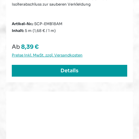
Isolierabschluss zur sauberen Verkleidung
Artikel-Nr.:
SCP-EMB18AM
Inhalt:
5 m
(1,68 € / 1 m)
Regulärer Preis:
Ab
8,39 €
Preise inkl. MwSt. zzgl. Versandkosten
Details