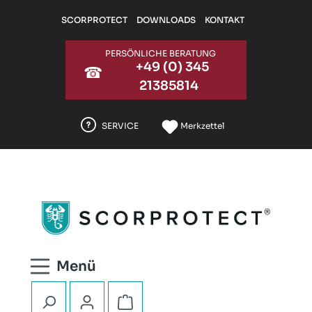
Zum Hauptinhalt springen
SCORPROTECT
DOWNLOADS
KONTAKT
PERSÖNLICHE BERATUNG
+49 (0) 345
☎
21385814
SERVICE
Merkzettel
Warenkorb enthält 0 Positionen