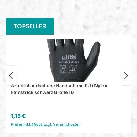
Produktgalerie überspringen
TOPSELLER
Arbeitshandschuhe Handschuhe PU / Nylon
Feinstrick schwarz Größe 10
Regulärer Preis:
1,13 €
Preise inkl. MwSt. zzgl. Versandkosten