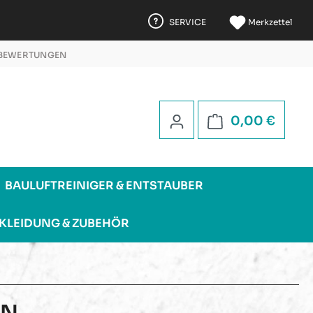
SERVICE
Merkzettel
 BEWERTUNGEN
 5 STERNEN
Warenk
0,00 €
BAULUFTREINIGER & ENTSTAUBER
KLEIDUNG & ZUBEHÖR
EN