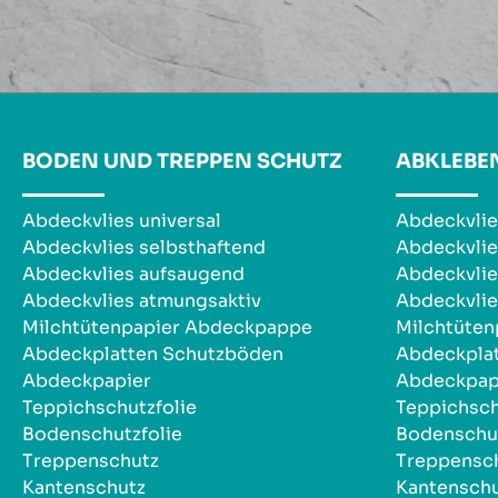
BODEN UND TREPPEN SCHUTZ
ABKLEBE
Abdeckvlies universal
Abdeckvlie
Abdeckvlies selbsthaftend
Abdeckvlie
Abdeckvlies aufsaugend
Abdeckvlie
Abdeckvlies atmungsaktiv
Abdeckvlie
Milchtütenpapier Abdeckpappe
Milchtüte
Abdeckplatten Schutzböden
Abdeckpla
Abdeckpapier
Abdeckpap
Teppichschutzfolie
Teppichsch
Bodenschutzfolie
Bodenschut
Treppenschutz
Treppensc
Kantenschutz
Kantensch