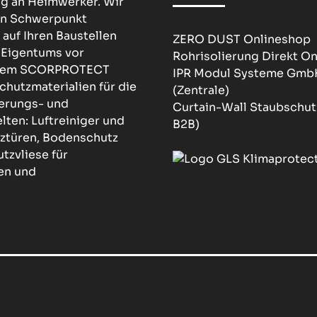
ng an Heimwerker. Wir
den Schwerpunkt
 auf Ihren Baustellen
ZERO DUST Onlineshop
 Eigentums vor
Rohrisolierung Direkt O
nserem SCORPROTECT
IPR Modul Systeme Gmb
chutzmaterialien für die
(Zentrale)
ierungs- und
Curtain-Wall Staubschut
ten: Luftreiniger und
B2B)
ztüren, Bodenschutz
tzvliese für
en und