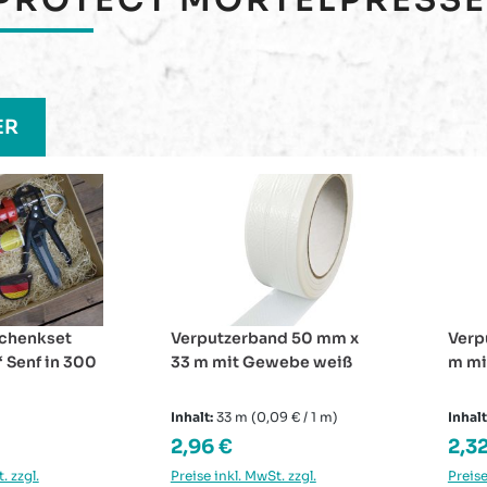
e überspringen
ER
nd 50 mm x
Verputzerband 38 mm x 33
Scor
webe weiß
m mit Gewebe weiß
Gewe
besc
m – r
9 € / 1 m)
Inhalt:
33 m
(0,07 € / 1 m)
Inhalt
wass
reis:
Regulärer Preis:
Regu
2,32 €
Ab
. zzgl.
Preise inkl. MwSt. zzgl.
Preise