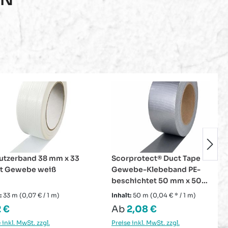
protect® Duct Tape
PE Rohrisolierung
be-Klebeband PE-
geschlitzt 1 m ganzer
hichtet 50 mm x 50
Karton Farbe grau 15 mm x
eißfest &
13 mm
:
50 m
(0,04 € * / 1 m)
Inhalt:
34 m
(1,17 € / 1 m)
erabweisend
lärer Preis:
Regulärer Preis:
2,08 €
39,90 €
 inkl. MwSt. zzgl.
Preise inkl. MwSt. zzgl.