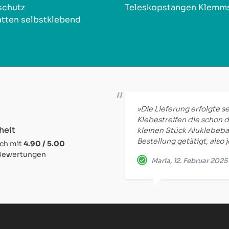
schutz
Teleskopstangen Klemm
tten selbstklebend
»Die Lieferung erfolgte se
Klebestreifen die schon d
heit
kleinen Stück Aluklebeba
Bestellung getätigt, also 
ich mit
4.90 / 5.00
 Bewertungen
Maria, 12. Februar 2025