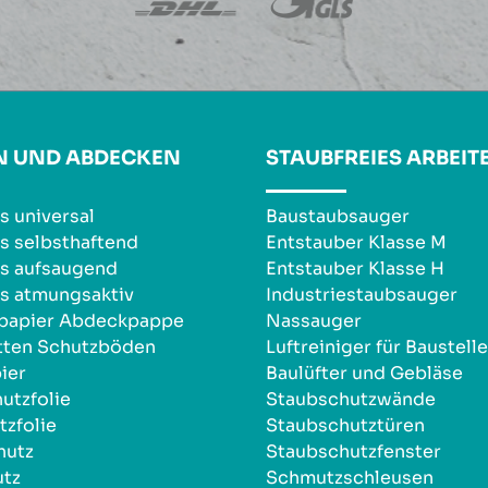
N UND ABDECKEN
STAUBFREIES ARBEIT
s universal
Baustaubsauger
s selbsthaftend
Entstauber Klasse M
s aufsaugend
Entstauber Klasse H
s atmungsaktiv
Industriestaubsauger
npapier Abdeckpappe
Nassauger
tten Schutzböden
Luftreiniger für Baustell
ier
Baulüfter und Gebläse
utzfolie
Staubschutzwände
zfolie
Staubschutztüren
hutz
Staubschutzfenster
utz
Schmutzschleusen