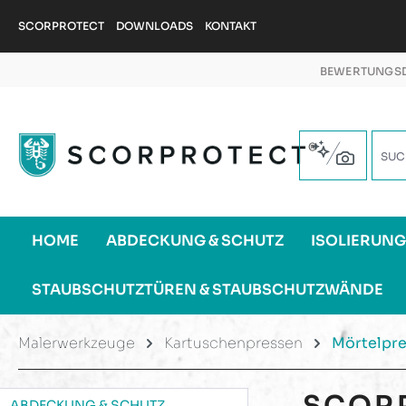
m Hauptinhalt springen
Zur Suche springen
Zur Hauptnavigation springen
SCORPROTECT
DOWNLOADS
KONTAKT
BEWERTUNGSD
HOME
ABDECKUNG & SCHUTZ
ISOLIERUN
STAUBSCHUTZTÜREN & STAUBSCHUTZWÄNDE
Malerwerkzeuge
Kartuschenpressen
Mörtelpr
SCOR
ABDECKUNG & SCHUTZ