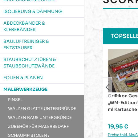
ISOLIERUNG & DÄMMUNG
ABDECKBÄNDER &
KLEBEBÄNDER
Produktgaleri
TOPSELL
BAULUFTREINIGER &
ENTSTAUBER
STAUBSCHUTZTÜREN &
STAUBSCHUTZWÄNDE
FOLIEN & PLANEN
MALERWERKZEUGE
Grillikon Geschenkset
Verputzerba
PINSEL
„WM-Edition“ Senf in 300
33 m mit Ge
WALZEN GLATTE UNTERGRÜNDE
ml Kartusche
WALZEN RAUE UNTERGRÜNDE
Inhalt:
33 m
(0,0
Regulärer Preis:
Regulärer P
19,95 €
2,96 €
ZUBEHÖR FÜR MALERBEDARF
Preise inkl. MwSt. zzgl.
Preise inkl. MwSt
SCHAUMPISTOLEN /