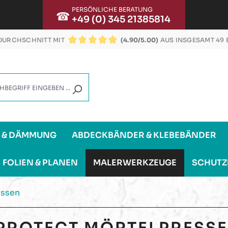
PERSÖNLICHE BERATUNG
☎
+49 (0) 345 21385814
URCHSCHNITT MIT
(4.90/5.00)
AUS INSGESAMT 49
DURCHSCHNITTLICHE BEWERTUNG VON 4.9 VON
G & DÄMMUNG
ABDECKBÄNDER & KLEBEBÄNDER
FOLIEN & PLANEN
MALERWERKZEUGE
SCHUTZ
essen
PROTECT
MÖRTELPRESS