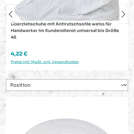
Arbeitshandschuhe Handschuhe PU / Nylon
Feinstrick schwarz Größe 10
Regulärer Preis:
1,13 €
Preise inkl. MwSt. zzgl. Versandkosten