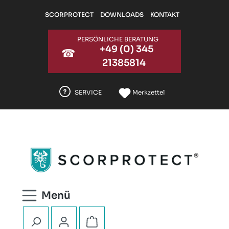
Zum Hauptinhalt springen
SCORPROTECT
DOWNLOADS
KONTAKT
PERSÖNLICHE BERATUNG
+49 (0) 345
☎
21385814
SERVICE
Merkzettel
Warenkorb enthält 0 Positionen