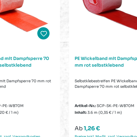
nd mit Dampfsperre 70
PE Wickelband mit Dampfsp
selbstklebend
mm rot selbstklebend
mit Dampfsperre 70 mm rot
Selbstklebestreifen PE Wickelban
end
Dampfsperre 70 mm rot selbstkl
P-PE-WB70M
Artikel-Nr.:
SCP-SK-PE-WB70M
20 € / 1 m)
Inhalt:
3.6 m
(0,35 € / 1 m)
Preis:
Regulärer Preis:
Ab
1,26 €
t. zzgl. Versandkosten
Preise inkl. MwSt. zzgl. Versandko