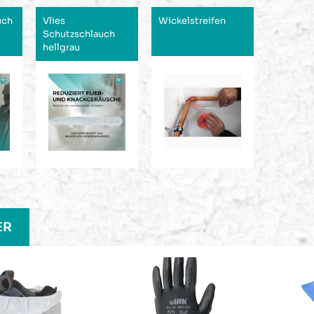
uch
Vlies
Wickelstreifen
Schutzschlauch
hellgrau
e überspringen
ER
180g
Trepp