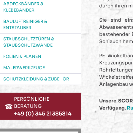
ABDECKBÄNDER &
durch ihren n
KLEBEBÄNDER
Sie sind ein
BAULUFTREINIGER &
Abwasserents
ENTSTAUBER
bestehender E
STAUBSCHUTZTÜREN &
Schlauch hemm
STAUBSCHUTZWÄNDE
PE Wickelbän
FOLIEN & PLANEN
Kreuzungspun
MALERWERKZEUGE
Rohrleitungen
Wickelstreif
SCHUTZKLEIDUNG & ZUBEHÖR
Anlagenbau w
PERSÖNLICHE
Unsere SCORP
☎
BERATUNG
Verfügung.
Ru
+49 (0) 345 21385814