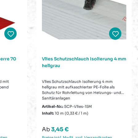
erre 70
Vlies Schutzschlauch Isolierung 4 mm
hellgrau
d mit
Vlies Schutzschlauch Isolierung 4 mm
ebend
hellgrau mit aufkaschierter PE-Folie als
Schutz für Rohrleitung von Heizungs- und
Sanitäranlagen
Artikel-Nr.:
SCP-Vlies-15M
Inhalt:
10 m
(0,33 € / 1 m)
Regulärer Preis:
Ab
3,45 €
sten
Preise inkl. MwSt. zzgl. Versandkosten