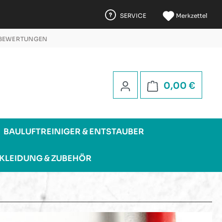
SERVICE
Merkzettel
 BEWERTUNGEN
 5 STERNEN
Warenk
0,00 €
BAULUFTREINIGER & ENTSTAUBER
KLEIDUNG & ZUBEHÖR