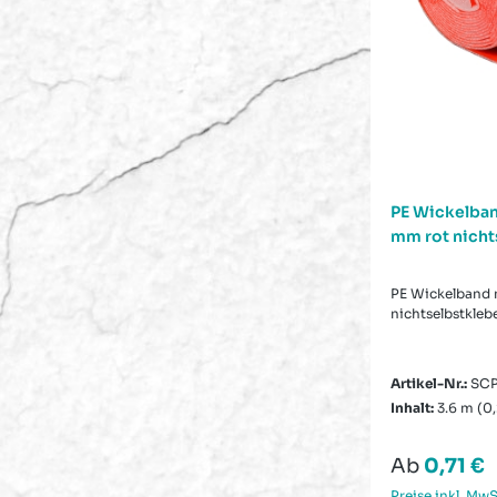
PE Wickelba
mm rot nicht
PE Wickelband 
nichtselbstkleb
Artikel-Nr.:
SC
Inhalt:
3.6 m
(0,
Regulärer 
Ab
0,71 €
Preise inkl. MwS