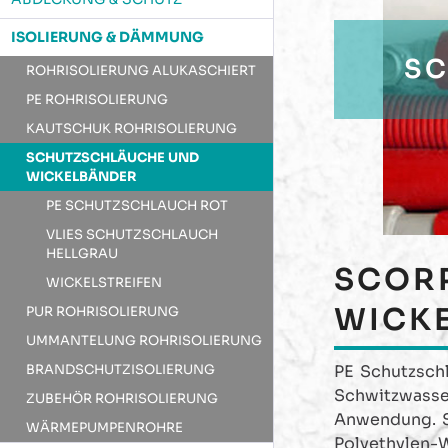
ISOLIERUNG & DÄMMUNG
SC
ROHRISOLIERUNG ALUKASCHIERT
PE ROHRISOLIERUNG
KAUTSCHUK ROHRISOLIERUNG
SCHUTZSCHLÄUCHE UND
WICKELBÄNDER
PE SCHUTZSCHLAUCH ROT
VLIES SCHUTZSCHLAUCH
HELLGRAU
SCOR
WICKELSTREIFEN
WICK
PUR ROHRISOLIERUNG
UMMANTELUNG ROHRISOLIERUNG
BRANDSCHUTZISOLIERUNG
PE Schutzschl
Schwitzwasse
ZUBEHÖR ROHRISOLIERUNG
Anwendung. S
WÄRMEPUMPENROHRE
Polyethylen-W