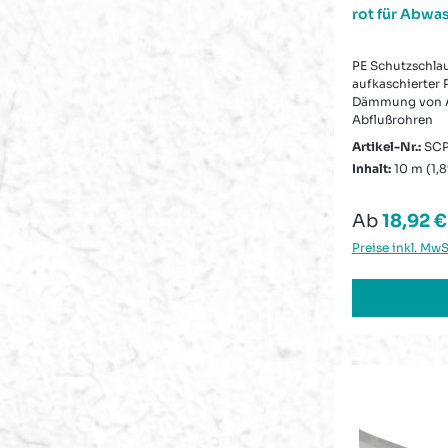
rot für Abwa
PE Schutzschlau
aufkaschierter 
Dämmung von A
Abflußrohren
Artikel-Nr.:
SCP
Inhalt:
10 m
(1,8
Regulärer 
Ab
18,92 €
Preise inkl. MwS