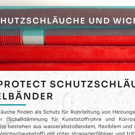
HUTZSCHLÄUCHE UND WIC
PROTECT
SCHUTZSCHLÄ
ELBÄNDER
äuche finden als Schutz für Rohrleitung von Heizung
r (Schalldämmung für Kunststoffrohre und Korros
ie bestehen aus wasserabstoßendem, flexiblem und
eichschaumstoff) mit roter strapazierfähiger und trit