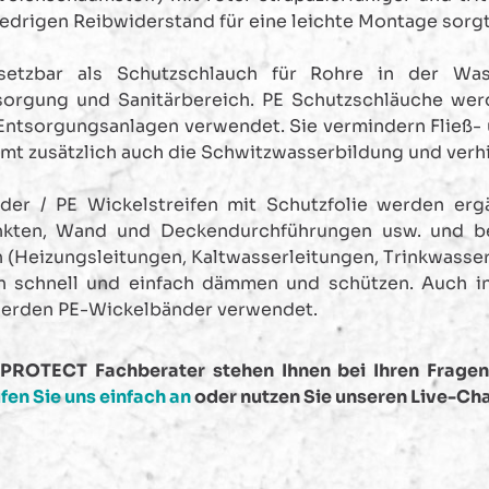
iedrigen Reibwiderstand für eine leichte Montage sorgt
setzbar als Schutzschlauch für Rohre in der Wasse
orgung und Sanitärbereich. PE Schutzschläuche wer
ntsorgungsanlagen verwendet. Sie vermindern Fließ- 
t zusätzlich auch die Schwitzwasserbildung und verhi
der / PE Wickelstreifen mit Schutzfolie werden erg
kten, Wand und Deckendurchführungen usw. und bei
 (Heizungsleitungen, Kaltwasserleitungen, Trinkwasse
en schnell und einfach dämmen und schützen. Auch in
erden PE-Wickelbänder verwendet.
ROTECT Fachberater stehen Ihnen bei Ihren Frage
fen Sie uns einfach an
oder nutzen Sie unseren Live-Cha