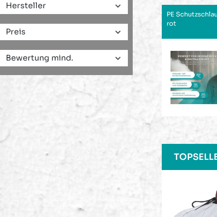
Hersteller
PE Schutzschla
rot
Preis
Bewertung mind.
Produktgaleri
TOPSELL