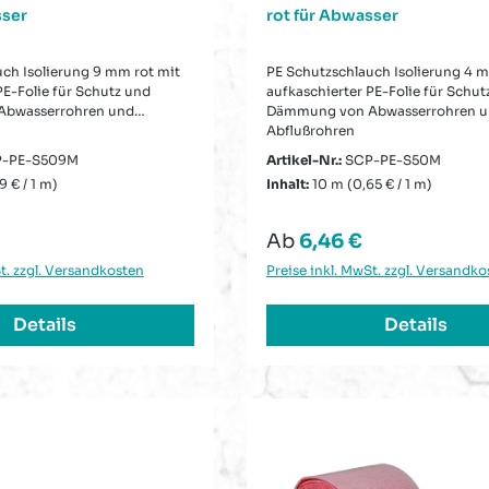
sser
rot für Abwasser
ch Isolierung 9 mm rot mit
PE Schutzschlauch Isolierung 4 m
PE-Folie für Schutz und
aufkaschierter PE-Folie für Schut
bwasserrohren und
Dämmung von Abwasserrohren 
Abflußrohren
-PE-S509M
Artikel-Nr.:
SCP-PE-S50M
9 € / 1 m)
Inhalt:
10 m
(0,65 € / 1 m)
Preis:
Regulärer Preis:
Ab
6,46 €
t. zzgl. Versandkosten
Preise inkl. MwSt. zzgl. Versandko
Details
Details