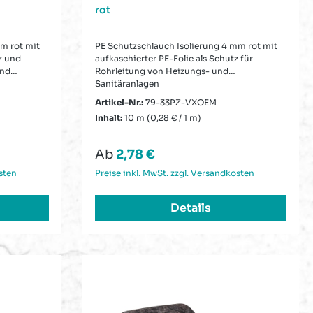
rot
m rot mit
PE Schutzschlauch Isolierung 4 mm rot mit
z und
aufkaschierter PE-Folie als Schutz für
und
Rohrleitung von Heizungs- und
Sanitäranlagen
Artikel-Nr.:
79-33PZ-VXOEM
Inhalt:
10 m
(0,28 € / 1 m)
Regulärer Preis:
Ab
2,78 €
sten
Preise inkl. MwSt. zzgl. Versandkosten
Details