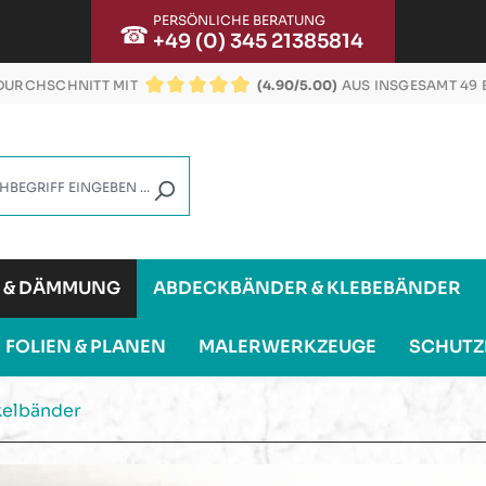
PERSÖNLICHE BERATUNG
☎
+49 (0) 345 21385814
URCHSCHNITT MIT
(4.90/5.00)
AUS INSGESAMT 49
DURCHSCHNITTLICHE BEWERTUNG VON 4.9 VON
G & DÄMMUNG
ABDECKBÄNDER & KLEBEBÄNDER
FOLIEN & PLANEN
MALERWERKZEUGE
SCHUTZ
kelbänder