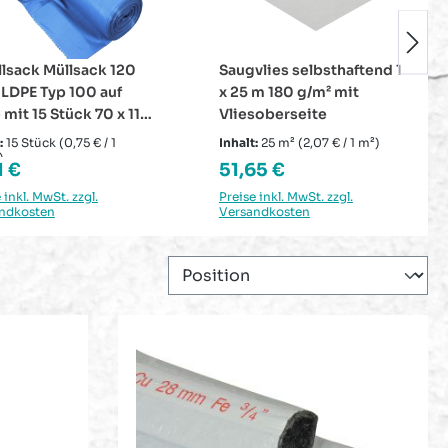
vlies selbsthaftend 1
PP Pack-Klebeband
 m 180 g/m² mit
Packband
soberseite
Verpackungsband
transparent 50 mm x 66 m
:
25 m²
(2,07 € / 1 m²)
Inhalt:
66 m
(0,02 € / 1 m)
lärer Preis:
Regulärer Preis:
65 €
1,18 €
 inkl. MwSt. zzgl.
Preise inkl. MwSt. zzgl.
ndkosten
Versandkosten