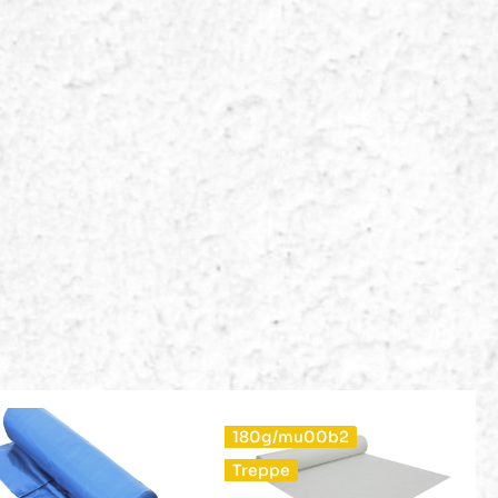
/mu00b2
e