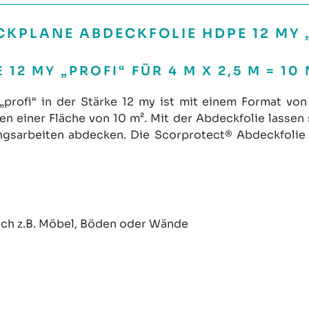
PLANE ABDECKFOLIE HDPE 12 MY „P
2 MY „PROFI“ FÜR 4 M X 2,5 M = 10
rofi“ in der Stärke 12 my ist mit einem Format von 
n einer Fläche von 10 m². Mit der Abdeckfolie lassen
ngsarbeiten abdecken. Die Scorprotect® Abdeckfolie 
eich z.B. Möbel, Böden oder Wände