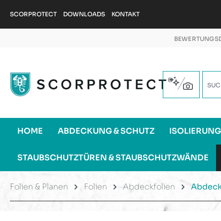
m Hauptinhalt springen
Zur Suche springen
Zur Hauptnavigation springen
SCORPROTECT
DOWNLOADS
KONTAKT
BEWERTUNGSD
HOME
ABDECKUNG & SCHUTZ
ISOLIERUN
STAUBSCHUTZTÜREN & STAUBSCHUTZWÄNDE
Folien & Planen
Folien
Abdeckfolien
Abdeck