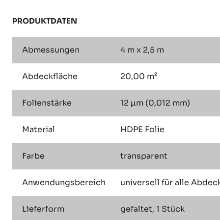
PRODUKTDATEN
Abmessungen
4 m x 2,5 m
Abdeckfläche
20,00 m²
Folienstärke
12 µm (0,012 mm)
Material
HDPE Folie
Farbe
transparent
Anwendungsbereich
universell für alle Abde
Lieferform
gefaltet, 1 Stück