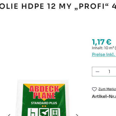
IE HDPE 12 MY „PROFI“ 4
1,17 €
Regulärer P
Inhalt:
10 m²
Preise inkl
Produkt
Zum Merkze
Artikel-Nr.