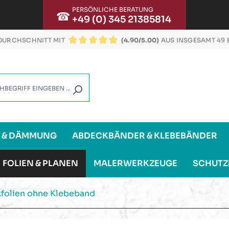
PERSÖNLICHE BERATUNG
☎
+49 (0) 345 21385814
URCHSCHNITT MIT
(4.90/5.00)
AUS INSGESAMT 49
DURCHSCHNITTLICHE BEWERTUNG VON 4.9 VON
G & DÄMMUNG
ABDECKBÄNDER & KLEBEBÄNDER
FOLIEN & PLANEN
MALERWERKZEUGE
SCHUTZ
folien ohne Klebeband