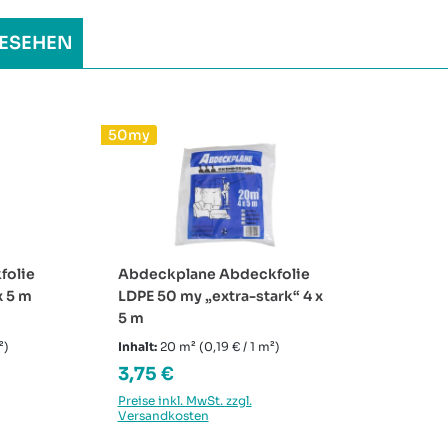
ESEHEN
50my
folie
Abdeckplane Abdeckfolie
x 5 m
LDPE 50 my „extra-stark“ 4 x
5 m
²)
Inhalt:
20 m²
(0,19 € / 1 m²)
Regulärer Preis:
3,75 €
Preise inkl. MwSt. zzgl.
Versandkosten