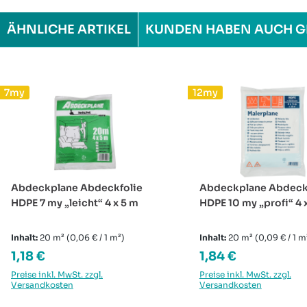
ÄHNLICHE ARTIKEL
KUNDEN HABEN AUCH G
Produktgalerie überspringen
7my
12my
Abdeckplane Abdeckfolie
Abdeckplane Abdeck
HDPE 7 my „leicht“ 4 x 5 m
HDPE 10 my „profi“ 4 
Inhalt:
20 m²
(0,06 € / 1 m²)
Inhalt:
20 m²
(0,09 € / 1 m
Regulärer Preis:
Regulärer Preis:
1,18 €
1,84 €
Preise inkl. MwSt. zzgl.
Preise inkl. MwSt. zzgl.
Versandkosten
Versandkosten