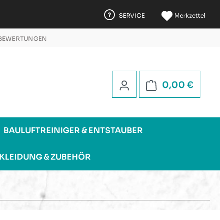
SERVICE
Merkzettel
 BEWERTUNGEN
 5 STERNEN
Warenk
0,00 €
BAULUFTREINIGER & ENTSTAUBER
KLEIDUNG & ZUBEHÖR