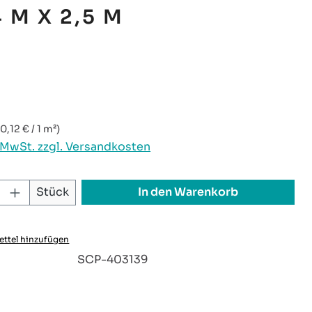
 M X 2,5 M
reis:
(0,12 € / 1 m²)
. MwSt. zzgl. Versandkosten
 Anzahl: Gib den gewünschten Wert ei
In den Warenkorb
Stück
ttel hinzufügen
:
SCP-403139