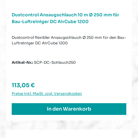
Dustcontrol Ansaugschlauch 10 m Ø 250 mm für
Bau-Luftreiniger DC AirCube 1200
Dustcontrol flexibler Ansaugschlauch Ø 250 mm für den Bau-
Luftreiniger DC AirCube 1200
Artikel-Nr.:
SCP-DC-Schlauch250
Regulärer Preis:
113,05 €
Preise inkl. MwSt. zzgl. Versandkosten
In den Warenkorb