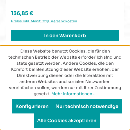
Regulärer Preis:
136,85 €
Preise inkl. MwSt. zzgl. Versandkosten
In den Warenkorb
Diese Website benutzt Cookies, die für den
technischen Betrieb der Website erforderlich sind und
stets gesetzt werden. Andere Cookies, die den
Komfort bei Benutzung dieser Website erhöhen, der
Direktwerbung dienen oder die Interaktion mit
anderen Websites und sozialen Netzwerken
TOP INFORMIERT MIT DEM
vereinfachen sollen, werden nur mit Ihrer Zustimmung
SCORPROTECT NEWSLETTER!
gesetzt.
Mehr Informationen ...
Konfigurieren
Nur technisch notwendige
Abonnieren Sie unseren kostenlosen Newsletter.
Profitieren Sie von exklusiven Vorteilen,
Alle Cookies akzeptieren
spannenden Angeboten und sichern sich satte