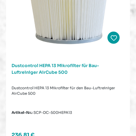
Dustcontrol HEPA 13 Mikrofilter für Bau-
Luftreiniger AirCube 500
Dustcontrol HEPA 13 Mikrofilter für den Bau-Luftreiniger
AirCube 500
Artikel-Nr.:
SCP-DC-500HEPA13
Regulärer Preis:
236,81 €