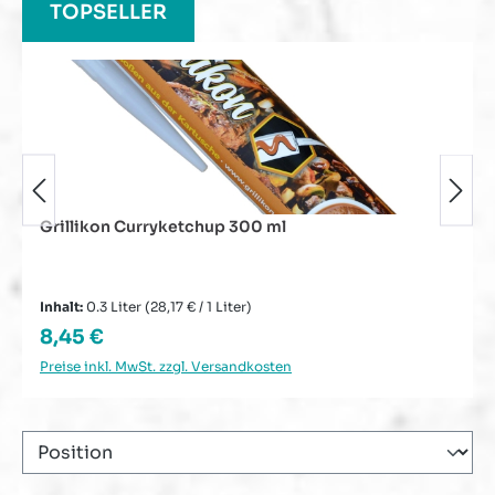
TOPSELLER
Grillikon Curryketchup 300 ml
Inhalt:
0.3 Liter
(28,17 € / 1 Liter)
Regulärer Preis:
8,45 €
Preise inkl. MwSt. zzgl. Versandkosten