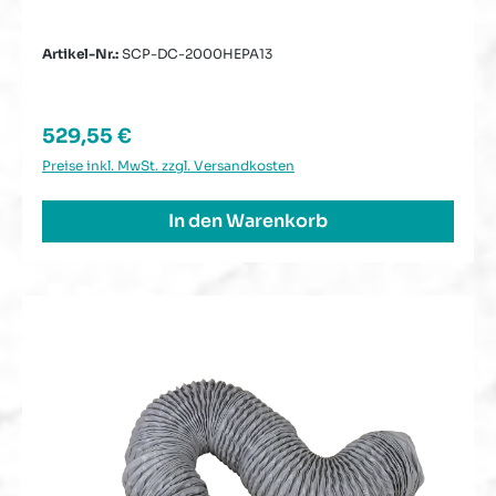
Artikel-Nr.:
SCP-DC-2000HEPA13
Regulärer Preis:
529,55 €
Preise inkl. MwSt. zzgl. Versandkosten
In den Warenkorb