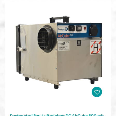
Dustcontrol Bau-Luftreiniger DC AirCube 500 mit