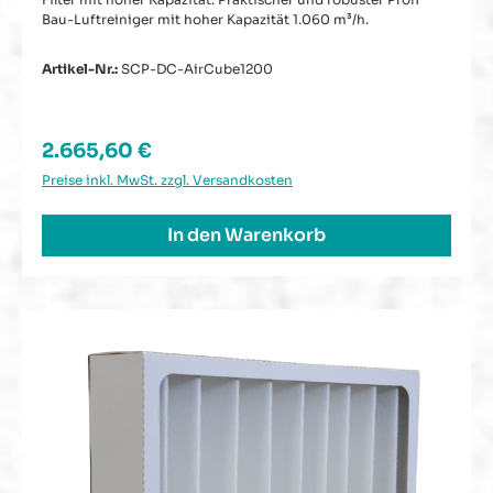
Bau-Luftreiniger mit hoher Kapazität 1.060 m³/h.
Artikel-Nr.:
SCP-DC-AirCube1200
Regulärer Preis:
2.665,60 €
Preise inkl. MwSt. zzgl. Versandkosten
In den Warenkorb