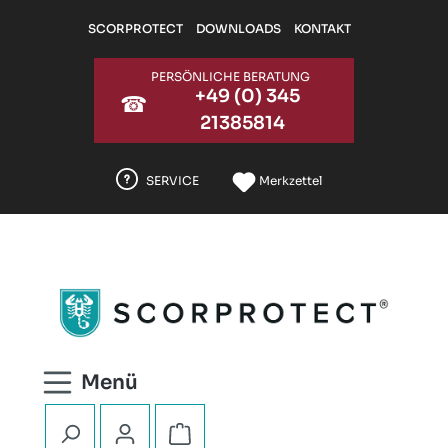
Zum Hauptinhalt springen
SCORPROTECT
DOWNLOADS
KONTAKT
PERSÖNLICHE BERATUNG
+49 (0) 345
☎
21385814
SERVICE
Merkzettel
Warenkorb enthält 0 Positionen