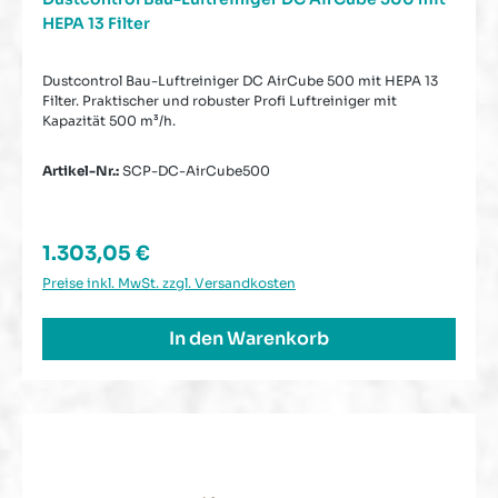
HEPA 13 Filter
Dustcontrol Bau-Luftreiniger DC AirCube 500 mit HEPA 13
Filter. Praktischer und robuster Profi Luftreiniger mit
Kapazität 500 m³/h.
Artikel-Nr.:
SCP-DC-AirCube500
Regulärer Preis:
1.303,05 €
Preise inkl. MwSt. zzgl. Versandkosten
In den Warenkorb