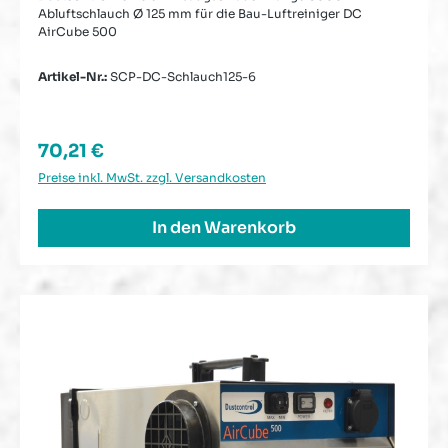
Abluftschlauch Ø 125 mm für die Bau-Luftreiniger DC
AirCube 500
Artikel-Nr.:
SCP-DC-Schlauch125-6
Regulärer Preis:
70,21 €
Preise inkl. MwSt. zzgl. Versandkosten
In den Warenkorb