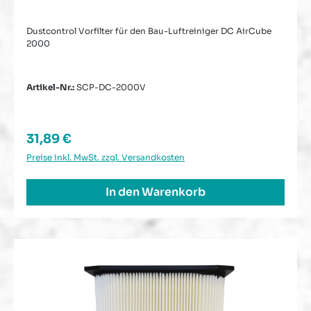
Dustcontrol Vorfilter für den Bau-Luftreiniger DC AirCube
2000
Artikel-Nr.:
SCP-DC-2000V
Regulärer Preis:
31,89 €
Preise inkl. MwSt. zzgl. Versandkosten
In den Warenkorb