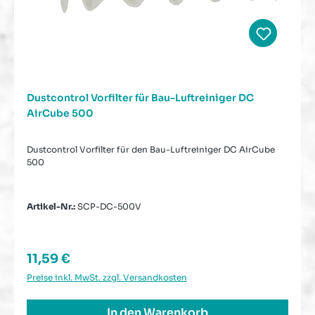
Dustcontrol Vorfilter für Bau-Luftreiniger DC
AirCube 500
Dustcontrol Vorfilter für den Bau-Luftreiniger DC AirCube
500
Artikel-Nr.:
SCP-DC-500V
Regulärer Preis:
11,59 €
Preise inkl. MwSt. zzgl. Versandkosten
In den Warenkorb