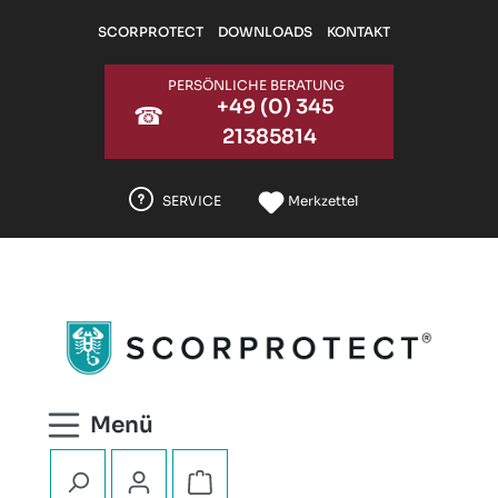
Zum Hauptinhalt springen
SCORPROTECT
DOWNLOADS
KONTAKT
PERSÖNLICHE BERATUNG
+49 (0) 345
☎
21385814
SERVICE
Merkzettel
Warenkorb enthält 0 Positionen