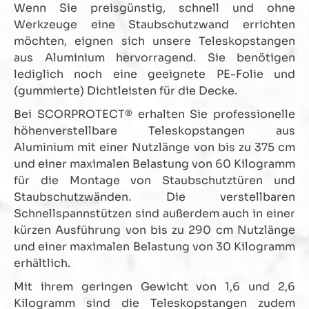
der Montagestütze oder Teleskopstütze einstecken.
Wenn Sie preisgünstig, schnell und ohne
Werkzeuge, Kabel, Eimer oder Arbeitsleuchten können
Werkzeuge eine Staubschutzwand errichten
anschließend sicher und griffbereit aufgehängt werden. Die
möchten, eignen sich unsere Teleskopstangen
integrierte Kabelaufnahme hilft zusätzlich dabei, Stromkabel
ordentlich zu führen und Stolperfallen zu vermeiden.
aus Aluminium hervorragend. Sie benötigen
Technische Daten EigenschaftWertProdukttypGerätehaken
lediglich noch eine geeignete PE-Folie und
für MontagestützenMaterialRobuste
(gummierte) Dichtleisten für die Decke.
MetallausführungFarbeSchwarzMontageWerkzeuglosKompat
ibilitätMontagestützen und Teleskopstützen mit Lochraster-
Bei SCORPROTECT® erhalten Sie professionelle
ArretierungMaßeca. 10 × 4 cmGewichtca. 0,45
kgEinsatzbereichBaustelle, Trockenbau, Innenausbau,
höhenverstellbare Teleskopstangen aus
Renovierung Lieferumfang 1 × Scorprotect® Gerätehaken für
Aluminium mit einer Nutzlänge von bis zu 375 cm
Montagestützen Hinweise Der Gerätehaken ist passend für
und einer maximalen Belastung von 60 Kilogramm
Montagestützen und Teleskopstützen mit entsprechendem
Lochraster. Die Montagestütze gehört nicht zum
für die Montage von Staubschutztüren und
Lieferumfang.
Staubschutzwänden. Die verstellbaren
Schnellspannstützen sind außerdem auch in einer
kürzen Ausführung von bis zu 290 cm Nutzlänge
und einer maximalen Belastung von 30 Kilogramm
erhältlich.
Mit ihrem geringen Gewicht von 1,6 und 2,6
Kilogramm sind die Teleskopstangen zudem