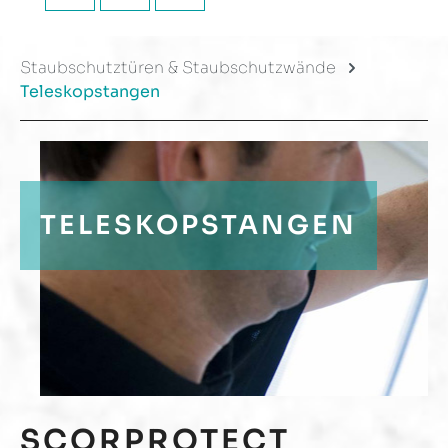
Staubschutztüren & Staubschutzwände
Teleskopstangen
TELESKOPSTANGEN
SCORPROTECT