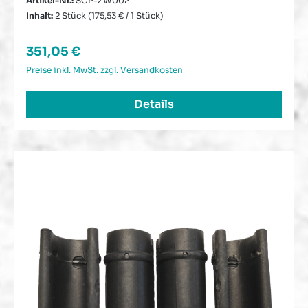
Artikel-Nr.:
SCP-ZW002
Inhalt:
2 Stück
(175,53 € / 1 Stück)
Regulärer Preis:
351,05 €
Preise inkl. MwSt. zzgl. Versandkosten
Details