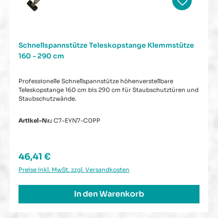
Schnellspannstütze Teleskopstange Klemmstütze
160 - 290 cm
Professionelle Schnellspannstütze höhenverstellbare
Teleskopstange 160 cm bis 290 cm für Staubschutztüren und
Staubschutzwände.
Artikel-Nr.:
C7-EYN7-C0PP
Regulärer Preis:
46,41 €
Preise inkl. MwSt. zzgl. Versandkosten
In den Warenkorb