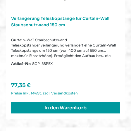
Verlängerung Teleskopstange für Curtain-Wall
Staubschutzwand 150 cm
Curtain-Wall Staubschutzwand
Teleskopstangenverlängerung verlängert eine Curtain-Wall
Teleskopstange um 150 cm (von 400 cm auf 550 cm
maximale Einsatzhöhe). Ermöglicht den Aufbau bzw. die
Erhöhung der Staubschutzwand auf eine Höhe von bis 5,50
Artikel-Nr.:
SCP-5SPEX
m. Die Verl
Regulärer Preis:
77,35 €
Preise inkl. MwSt. zzgl. Versandkosten
In den Warenkorb