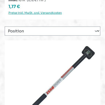
Inhalt:
10 m²
(0,12 € / 1 m²)
Regulärer Preis:
1,17 €
Preise inkl. MwSt. zzgl. Versandkosten