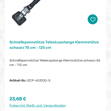
Schnellspannstütze Teleskopstange Klemmstütze
schwarz 75 cm - 125 cm
Schnellspannstütze Teleskopstange Klemmstütze schwarz 65
cm - 110 cm
Artikel-Nr.:
SCP-403100-S
Regulärer Preis:
23,68 €
Preise inkl. MwSt. zzgl. Versandkosten