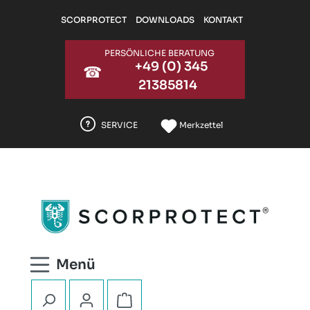
Zum Hauptinhalt springen
SCORPROTECT
DOWNLOADS
KONTAKT
PERSÖNLICHE BERATUNG
+49 (0) 345
☎
21385814
SERVICE
Merkzettel
Warenkorb enthält 0 Positionen