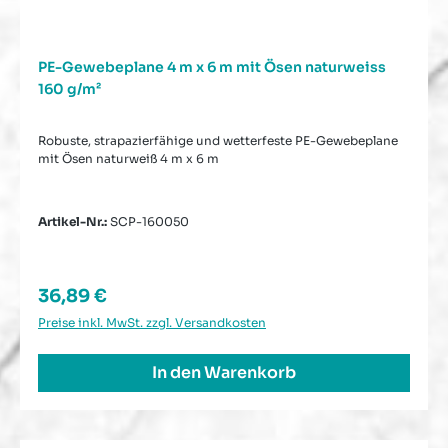
PE-Gewebeplane 4 m x 6 m mit Ösen naturweiss
160 g/m²
Robuste, strapazierfähige und wetterfeste PE-Gewebeplane
mit Ösen naturweiß 4 m x 6 m
Artikel-Nr.:
SCP-160050
Regulärer Preis:
36,89 €
Preise inkl. MwSt. zzgl. Versandkosten
In den Warenkorb