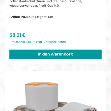
Folienstaubschutztüren und Staubschutzwände,
wiederverwendbar, Profi-Qualität
Artikel-Nr.:
SCP-Magnet-Set
Regulärer Preis:
58,31 €
Preise inkl. MwSt. zzgl. Versandkosten
In den Warenkorb