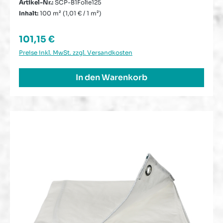
Artikel-Nr.:
SCP-B1Folie125
Inhalt:
100 m²
(1,01 € / 1 m²)
Regulärer Preis:
101,15 €
Preise inkl. MwSt. zzgl. Versandkosten
In den Warenkorb