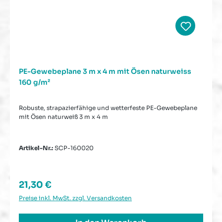
PE-Gewebeplane 3 m x 4 m mit Ösen naturweiss
160 g/m²
Robuste, strapazierfähige und wetterfeste PE-Gewebeplane
mit Ösen naturweiß 3 m x 4 m
Artikel-Nr.:
SCP-160020
Regulärer Preis:
21,30 €
Preise inkl. MwSt. zzgl. Versandkosten