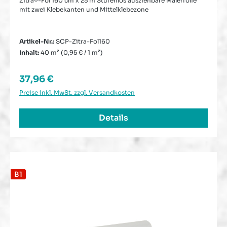
Zitra®-Fol 160 cm x 25 m Stufenlos ausziehbare Malerfolie
mit zwei Klebekanten und Mittelklebezone
Artikel-Nr.:
SCP-Zitra-Fol160
Inhalt:
40 m²
(0,95 € / 1 m²)
Regulärer Preis:
37,96 €
Preise inkl. MwSt. zzgl. Versandkosten
Details
B1