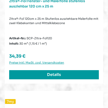
Zitra®-Fol Fenster- und Malerfolie stufenlos
ausziehbar 120 cm x 25 m
Zitra®-Fol 120cm x 25 m Stufenlos ausziehbare Malerfolie mit
zwei Klebekanten und Mittelklebezone
Artikel-Nr.:
SCP-Zitra-Fol120
Inhalt:
30 m²
(1,15 € / 1 m²)
Regulärer Preis:
34,39 €
Preise inkl. MwSt. zzgl. Versandkosten
Details
7my