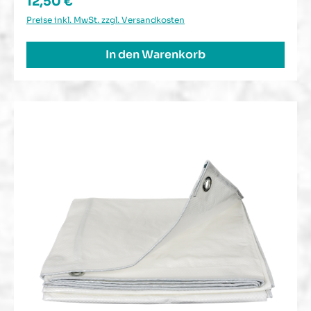
Regulärer Preis:
12,50 €
Preise inkl. MwSt. zzgl. Versandkosten
In den Warenkorb