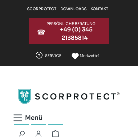
Zum Hauptinhalt springen
SCORPROTECT
DOWNLOADS
KONTAKT
PERSÖNLICHE BERATUNG
+49 (0) 345
☎
21385814
SERVICE
Merkzettel
Warenkorb enthält 0 Positionen