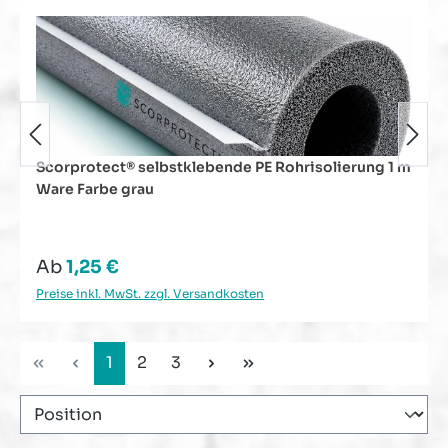
Scorprotect® selbstklebende PE Rohrisolierung 1 m
Ware Farbe grau
Regulärer Preis:
Ab
1,25 €
Preise inkl. MwSt. zzgl. Versandkosten
Seite
Seite
Seite
1
2
3