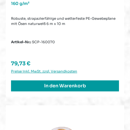
160 g/m²
Robuste, strapazierfähige und wetterfeste PE-Gewebeplane
mit Ösen naturweiß 6 m x 10 m
Artikel-Nr.:
SCP-160070
Regulärer Preis:
79,73 €
Preise inkl. MwSt. zzgl. Versandkosten
In den Warenkorb