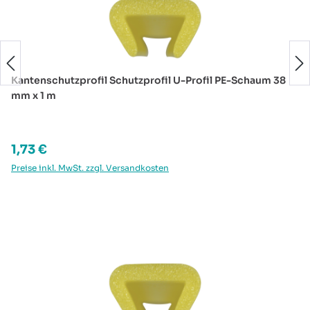
Kantenschutzprofil Schutzprofil U-Profil PE-Schaum 38
mm x 1 m
Regulärer Preis:
1,73 €
Preise inkl. MwSt. zzgl. Versandkosten
Produktgalerie überspringen