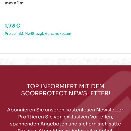
mm x 1 m
Regulärer Preis:
1,73 €
Preise inkl. MwSt. zzgl. Versandkosten
TOP INFORMIERT MIT DEM
SCORPROTECT NEWSLETTER!
Abonnieren Sie unseren kostenlosen Newsletter.
Profitieren Sie von exklusiven Vorteilen,
spannenden Angeboten und sichern sich satte
Rabatte. Abmelden ist jederzeit möglich