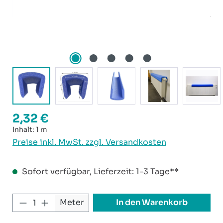
2,32 €
Regulärer Preis:
Inhalt:
1 m
Preise inkl. MwSt. zzgl. Versandkosten
Sofort verfügbar, Lieferzeit: 1-3 Tage**
Produkt Anzahl: Gib den gewünschten W
In den Warenkorb
Meter