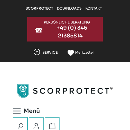
Zum Hauptinhalt springen
SCORPROTECT
DOWNLOADS
KONTAKT
PERSÖNLICHE BERATUNG
+49 (0) 345
☎
21385814
SERVICE
Merkzettel
Warenkorb enthält 0 Positionen