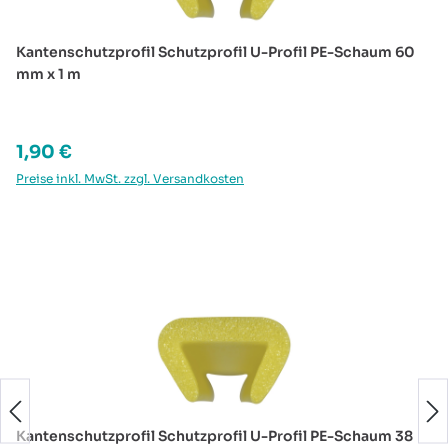
Kantenschutzprofil Schutzprofil U-Profil PE-Schaum 60
mm x 1 m
Regulärer Preis:
1,90 €
Preise inkl. MwSt. zzgl. Versandkosten
Produktgalerie überspringen
Kantenschutzprofil Schutzprofil U-Profil PE-Schaum 38