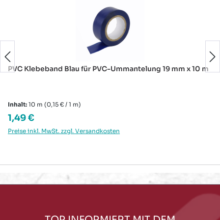
PVC Klebeband Blau für PVC-Ummantelung 19 mm x 10 m
Inhalt:
10 m
(0,15 € / 1 m)
Regulärer Preis:
1,49 €
Preise inkl. MwSt. zzgl. Versandkosten
TOP INFORMIERT MIT DEM