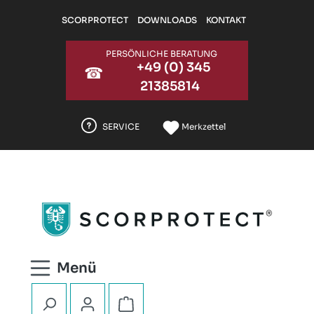
Zum Hauptinhalt springen
SCORPROTECT
DOWNLOADS
KONTAKT
PERSÖNLICHE BERATUNG
+49 (0) 345
☎
21385814
SERVICE
Merkzettel
Warenkorb enthält 0 Positionen