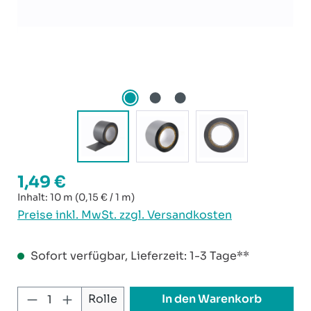
1,49 €
Regulärer Preis:
Inhalt:
10 m
(0,15 € / 1 m)
Preise inkl. MwSt. zzgl. Versandkosten
Sofort verfügbar, Lieferzeit: 1-3 Tage**
Produkt Anzahl: Gib den gewünschten W
In den Warenkorb
Rolle