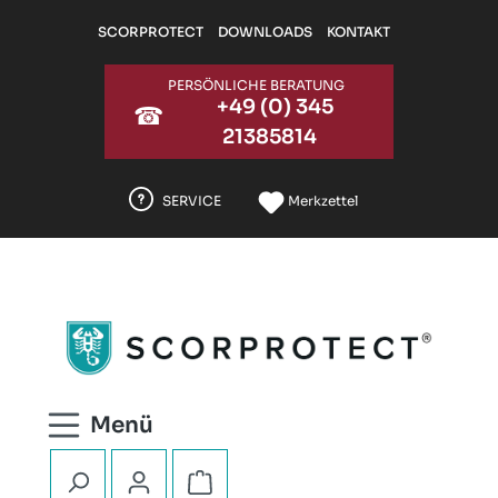
Zum Hauptinhalt springen
SCORPROTECT
DOWNLOADS
KONTAKT
PERSÖNLICHE BERATUNG
+49 (0) 345
☎
21385814
SERVICE
Merkzettel
Warenkorb enthält 0 Positionen