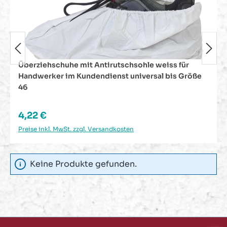
Arbeitshandschuhe Handschuhe PU / Nylon
e
Feinstrick schwarz Größe 10
Regulärer Preis:
1,13 €
Preise inkl. MwSt. zzgl. Versandkosten
Keine Produkte gefunden.