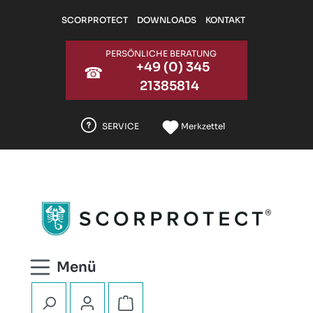
Zum Hauptinhalt springen
SCORPROTECT
DOWNLOADS
KONTAKT
PERSÖNLICHE BERATUNG
+49 (0) 345
☎
21385814
SERVICE
Merkzettel
Warenkorb enthält 0 Positionen