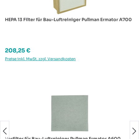
HEPA 13 Filter für Bau-Luftreiniger Pullman Ermator A700
Regulärer Preis:
208,25 €
Preise inkl. MwSt. zzgl. Versandkosten
Produktgalerie überspringen
Vorfilter für Bau-Luftreiniger Pullman Ermator A600