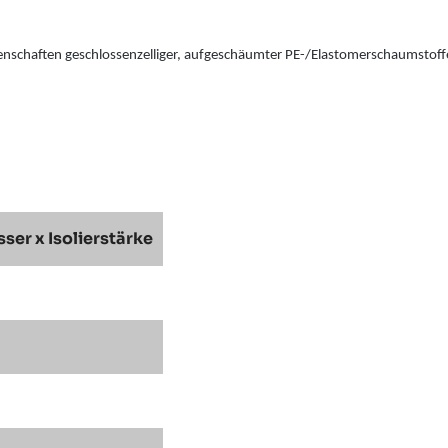
genschaften geschlossenzelliger, aufgeschäumter PE-/Elastomerschaumstoff
er x Isolierstärke