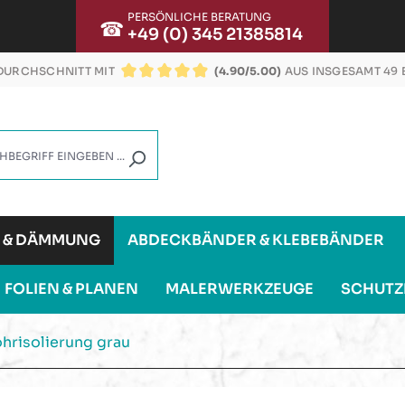
PERSÖNLICHE BERATUNG
☎
+49 (0) 345 21385814
URCHSCHNITT MIT
(4.90/5.00)
AUS INSGESAMT 49
DURCHSCHNITTLICHE BEWERTUNG VON 4.9 VON
G & DÄMMUNG
ABDECKBÄNDER & KLEBEBÄNDER
FOLIEN & PLANEN
MALERWERKZEUGE
SCHUTZ
hrisolierung grau