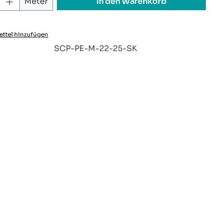
 Anzahl: Gib den gewünschten Wert ei
In den Warenkorb
Meter
ttel hinzufügen
:
SCP-PE-M-22-25-SK