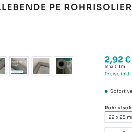
LEBENDE PE ROHRISOLIER
2,92 €
Regulärer P
Inhalt:
1 m
Preise inkl
Sofort ve
Rohr x Isol