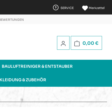
SERVICE
Merkzettel
 BEWERTUNGEN
 5 STERNEN
Warenk
0,00 €
BAULUFTREINIGER & ENTSTAUBER
KLEIDUNG & ZUBEHÖR