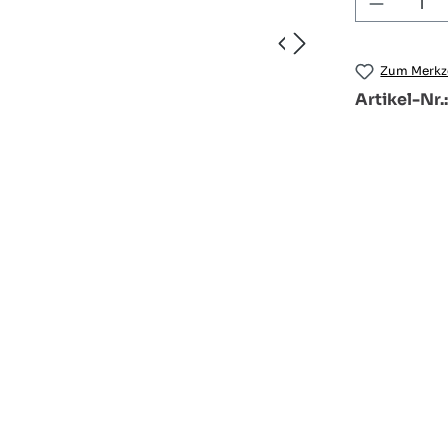
Produkt
Zum Merkze
Artikel-Nr.