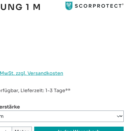
UNG 1 M
reis:
. MwSt. zzgl. Versandkosten
rfügbar, Lieferzeit: 1-3 Tage**
auswählen
ierstärke