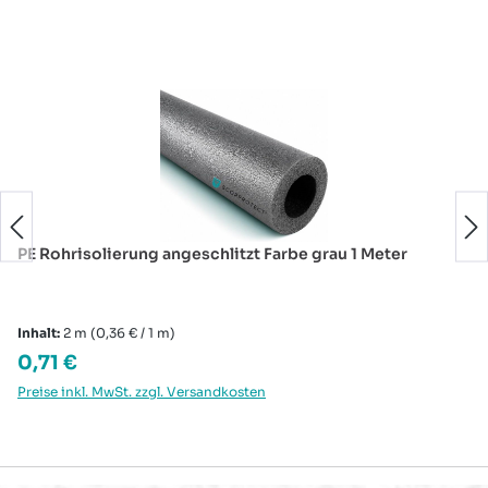
Produktgalerie überspringen
PE Rohrisolierung angeschlitzt Farbe grau 1 Meter
Inhalt:
2 m
(0,36 € / 1 m)
Regulärer Preis:
0,71 €
Preise inkl. MwSt. zzgl. Versandkosten