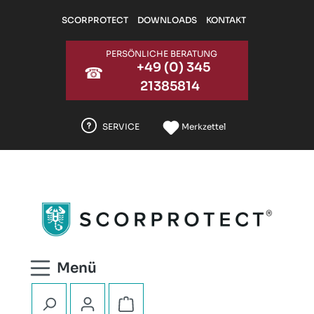
Zum Hauptinhalt springen
SCORPROTECT
DOWNLOADS
KONTAKT
PERSÖNLICHE BERATUNG
+49 (0) 345
☎
21385814
SERVICE
Merkzettel
Warenkorb enthält 0 Positionen