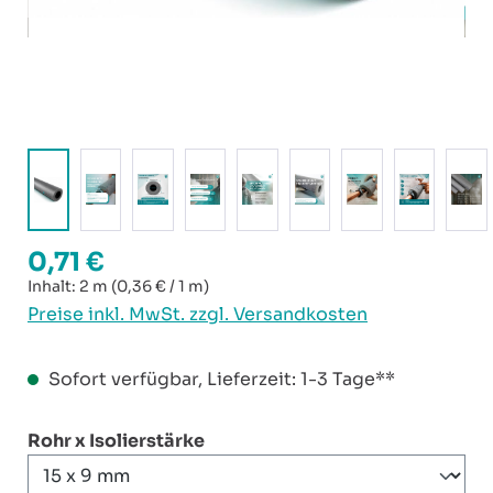
0,71 €
Regulärer Preis:
Inhalt:
2 m
(0,36 € / 1 m)
Preise inkl. MwSt. zzgl. Versandkosten
Sofort verfügbar, Lieferzeit: 1-3 Tage**
auswählen
Rohr x Isolierstärke