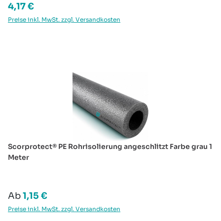
Regulärer Preis:
4,17 €
Preise inkl. MwSt. zzgl. Versandkosten
Produktgalerie überspringen
Scorprotect® PE Rohrisolierung angeschlitzt Farbe grau 1
Meter
Regulärer Preis:
Ab
1,15 €
Preise inkl. MwSt. zzgl. Versandkosten