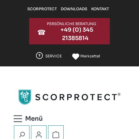
Zum Hauptinhalt springen
SCORPROTECT
DOWNLOADS
KONTAKT
PERSÖNLICHE BERATUNG
+49 (0) 345
☎
21385814
SERVICE
Merkzettel
Warenkorb enthält 0 Positionen