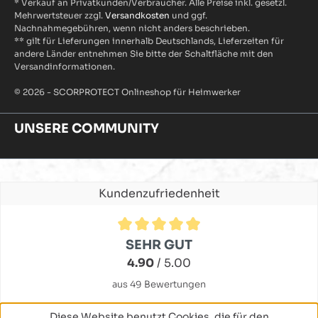
* Verkauf an Privatkunden/Verbraucher. Alle Preise inkl. gesetzl.
Mehrwertsteuer zzgl.
Versandkosten
und ggf.
Nachnahmegebühren, wenn nicht anders beschrieben.
** gilt für Lieferungen innerhalb Deutschlands, Lieferzeiten für
andere Länder entnehmen Sie bitte der Schaltfläche mit den
Versandinformationen.
© 2026 - SCORPROTECT Onlineshop für Heimwerker
UNSERE COMMUNITY
Kundenzufriedenheit
Durchschnittliche Bewertung von 4.9 von 5 Sternen
SEHR GUT
4.90
/ 5.00
aus 49 Bewertungen
Diese Website benutzt Cookies, die für den