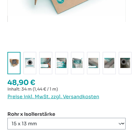
48,90 €
Regulärer Preis:
Inhalt:
34 m
(1,44 € / 1 m)
Preise inkl. MwSt. zzgl. Versandkosten
auswählen
Rohr x Isolierstärke