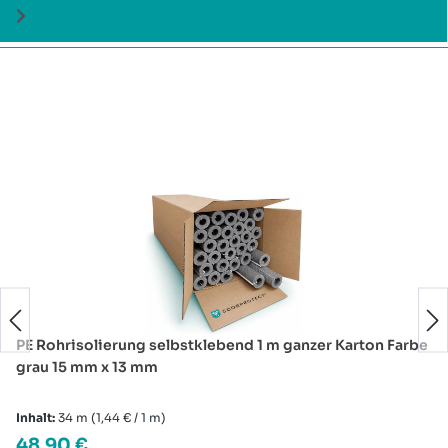
Produktgalerie überspringen
PE Rohrisolierung selbstklebend 1 m ganzer Karton Farbe
grau 15 mm x 13 mm
Inhalt:
34 m
(1,44 € / 1 m)
Regulärer Preis:
48,90 €