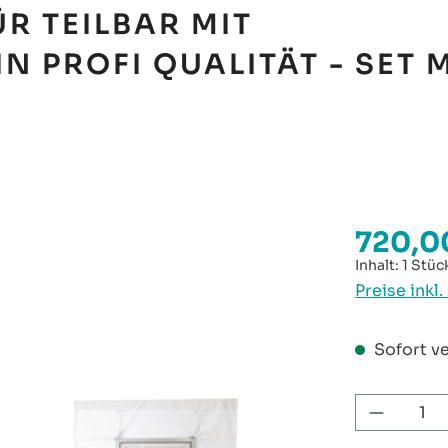
R TEILBAR MIT
 PROFI QUALITÄT - SET 
720,0
Regulärer P
Inhalt:
1 Stüc
Preise inkl
Sofort ve
Produkt