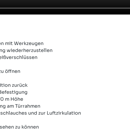
en mit Werkzeugen
ng wiederherzustellen
Reißverschlüssen
 zu öffnen
sition zurück
 Befestigung
,70 m Höhe
ung am Türrahmen
chlauches und zur Luftzirkulation
 sehen zu können