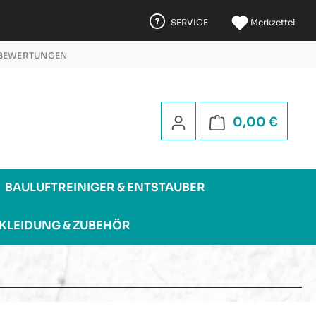
SERVICE
Merkzettel
 BEWERTUNGEN
 5 STERNEN
Warenk
0,00 €
BAULUFTREINIGER & ENTSTAUBER
KLEIDUNG & ZUBEHÖR