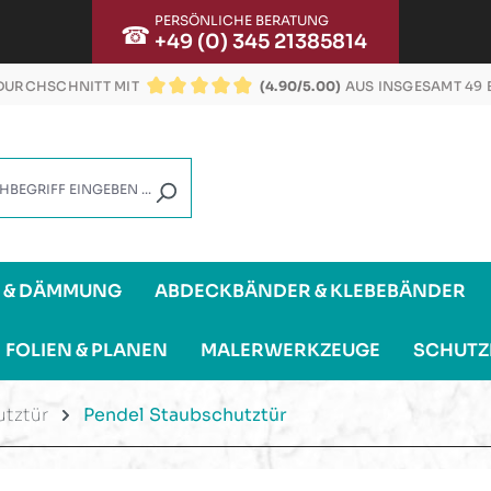
PERSÖNLICHE BERATUNG
☎
+49 (0) 345 21385814
URCHSCHNITT MIT
(4.90/5.00)
AUS INSGESAMT 49
DURCHSCHNITTLICHE BEWERTUNG VON 4.9 VON
G & DÄMMUNG
ABDECKBÄNDER & KLEBEBÄNDER
FOLIEN & PLANEN
MALERWERKZEUGE
SCHUTZ
tztür
Pendel Staubschutztür