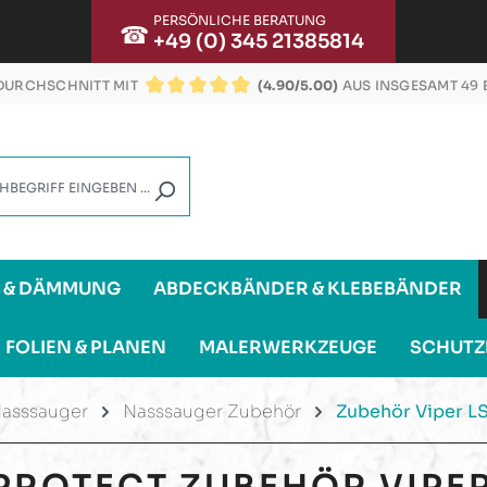
PERSÖNLICHE BERATUNG
☎
+49 (0) 345 21385814
URCHSCHNITT MIT
(4.90/5.00)
AUS INSGESAMT 49
DURCHSCHNITTLICHE BEWERTUNG VON 4.9 VON
G & DÄMMUNG
ABDECKBÄNDER & KLEBEBÄNDER
FOLIEN & PLANEN
MALERWERKZEUGE
SCHUTZ
asssauger
Nasssauger Zubehör
Zubehör Viper L
PROTECT
ZUBEHÖR VIPER