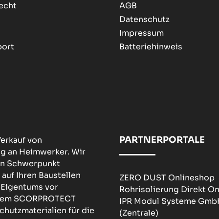
echt
AGB
Datenschutz
Impressum
port
Batteriehinweis
PARTNERPORTALE
erkauf von
ng an Heimwerker. Wir
den Schwerpunkt
 auf Ihren Baustellen
ZERO DUST Onlineshop
 Eigentums vor
Rohrisolierung Direkt O
nserem SCORPROTECT
IPR Modul Systeme Gmb
chutzmaterialien für die
(Zentrale)