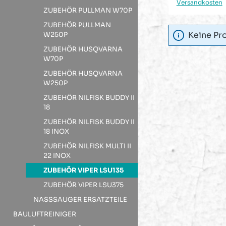
Versandkosten
Versandkosten
ZUBEHÖR PULLMAN W70P
ZUBEHÖR PULLMAN
Keine Pr
W250P
ZUBEHÖR HUSQVARNA
W70P
ZUBEHÖR HUSQVARNA
W250P
ZUBEHÖR NILFISK BUDDY II
18
ZUBEHÖR NILFISK BUDDY II
18 INOX
ZUBEHÖR NILFISK MULTI II
22 INOX
ZUBEHÖR VIPER LSU135
ZUBEHÖR VIPER LSU375
NASSSAUGER ERSATZTEILE
BAULUFTREINIGER