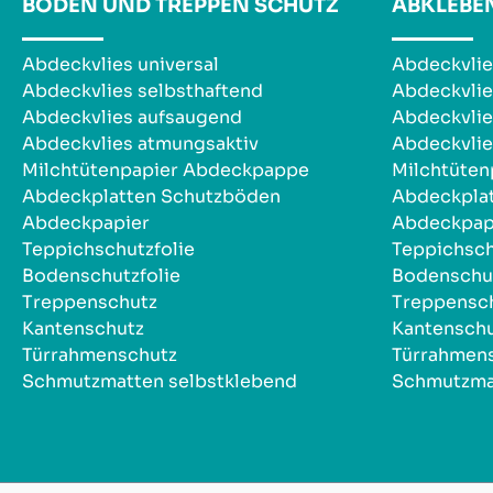
BODEN UND TREPPEN SCHUTZ
ABKLEBE
Abdeckvlies universal
Abdeckvlie
Abdeckvlies selbsthaftend
Abdeckvlie
Abdeckvlies aufsaugend
Abdeckvlie
Abdeckvlies atmungsaktiv
Abdeckvlie
Milchtütenpapier Abdeckpappe
Milchtüte
Abdeckplatten Schutzböden
Abdeckpla
Abdeckpapier
Abdeckpap
Teppichschutzfolie
Teppichsch
Bodenschutzfolie
Bodenschut
Treppenschutz
Treppensc
Kantenschutz
Kantensch
Türrahmenschutz
Türrahmen
Schmutzmatten selbstklebend
Schmutzma