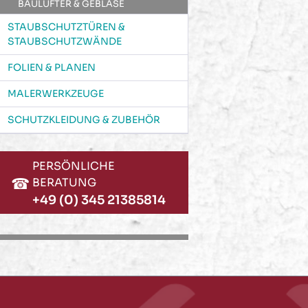
BAULÜFTER & GEBLÄSE
STAUBSCHUTZTÜREN &
STAUBSCHUTZWÄNDE
FOLIEN & PLANEN
MALERWERKZEUGE
SCHUTZKLEIDUNG & ZUBEHÖR
PERSÖNLICHE
☎
BERATUNG
+49 (0) 345 21385814