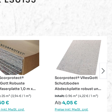
protect® VliesGott
Scorprotect®
tzboden
Gewebeklebeband "Extra"
ckplatte robust und
Schwarz Panzertape
ngsaktiv 1,2 m x 0,8
Panzerband 48 mm x 50 m
:
0.96 m²
(4,22 € / 1 m²)
Inhalt:
50 m
(0,05 € / 1 m)
hutz-Platte 850 g/m²
lärer Preis:
Regulärer Preis:
4,05 €
2,60 €
 inkl. MwSt. zzgl.
Preise inkl. MwSt. zzgl.