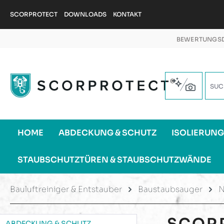
m Hauptinhalt springen
Zur Suche springen
Zur Hauptnavigation springen
SCORPROTECT
DOWNLOADS
KONTAKT
BEWERTUNGSD
HOME
ABDECKUNG & SCHUTZ
ISOLIERUN
STAUBSCHUTZTÜREN & STAUBSCHUTZWÄNDE
Bauluftreiniger & Entstauber
Baustaubsauger
N
SCOR
ABDECKUNG & SCHUTZ