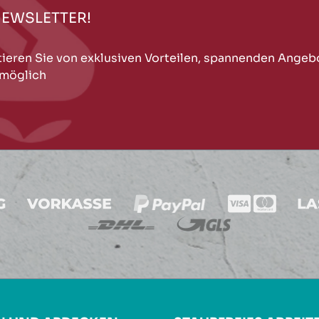
NEWSLETTER!
tieren Sie von exklusiven Vorteilen, spannenden Angeb
 möglich