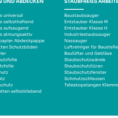
N UND ABDECKEN
STAUBFREIES ARBEIT
s universal
Baustaubsauger
s selbsthaftend
Entstauber Klasse M
s aufsaugend
Entstauber Klasse H
s atmungsaktiv
Industriestaubsauger
npapier Abdeckpappe
Nassauger
tten Schutzböden
Luftreiniger für Baustell
ier
Baulüfter und Gebläse
utzfolie
Staubschutzwände
zfolie
Staubschutztüren
hutz
Staubschutzfenster
utz
Schmutzschleusen
schutz
Teleskopstangen Klemm
tten selbstklebend