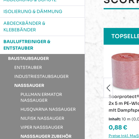
ISOLIERUNG & DÄMMUNG
ABDECKBÄNDER &
KLEBEBÄNDER
Produktgaleri
TOPSELL
BAULUFTREINIGER &
ENTSTAUBER
BAUSTAUBSAUGER
ENTSTAUBER
INDUSTRIESTAUBSAUGER
NASSSAUGER
PULLMAN ERMATOR
Scorprotect® Doppelrolle
Armacell Ar
NASSAUGER
2x 5 m PE-Wickelband rot
Kautschuk Pl
HUSQVARNA NASSAUGER
mit Dampfsperre 50 mm x
selbstkleben
2 mm
Handschuhe 
NILFISK NASSAUGER
Inhalt:
10 m
(0,09 € / 1 m)
Inhalt:
8 m²
(11,
Scorprotect
Regulärer Preis:
Regulärer P
0,88 €
Ab
79,99 
VIPER NASSSAUGER
Schlüsselban
Preise inkl. MwSt. zzgl.
Preise inkl. MwSt
NASSSAUGER ZUBEHÖR