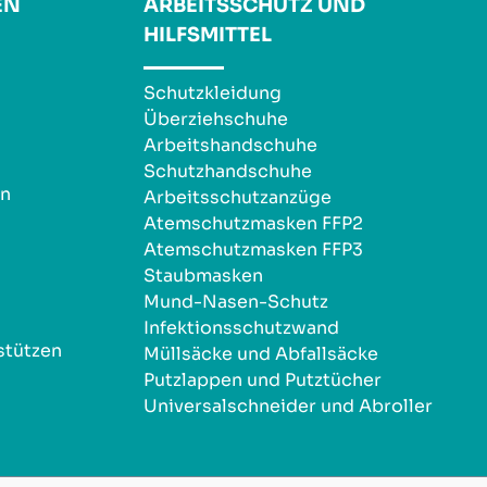
EN
ARBEITSSCHUTZ UND
HILFSMITTEL
Schutzkleidung
Überziehschuhe
Arbeitshandschuhe
Schutzhandschuhe
en
Arbeitsschutzanzüge
Atemschutzmasken FFP2
Atemschutzmasken FFP3
Staubmasken
Mund-Nasen-Schutz
Infektionsschutzwand
stützen
Müllsäcke und Abfallsäcke
Putzlappen und Putztücher
Universalschneider und Abroller