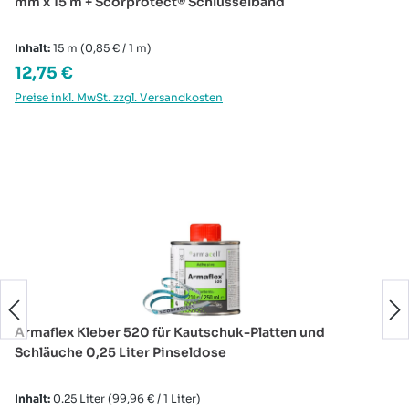
mm x 15 m + Scorprotect® Schlüsselband
Inhalt:
15 m
(0,85 € / 1 m)
Regulärer Preis:
12,75 €
Preise inkl. MwSt. zzgl. Versandkosten
Produktgalerie überspringen
Armaflex Kleber 520 für Kautschuk-Platten und
Schläuche 0,25 Liter Pinseldose
Inhalt:
0.25 Liter
(99,96 € / 1 Liter)