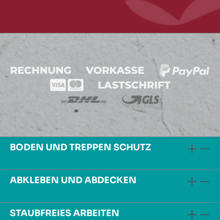
BODEN UND TREPPEN SCHUTZ
ABKLEBEN UND ABDECKEN
STAUBFREIES ARBEITEN