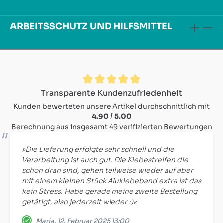
ARBEITSSCHUTZ UND HILFSMITTEL
Durchschnittliche Bewertung von 4.9 von 5 Sternen
Transparente Kundenzufriedenheit
Kunden bewerteten unsere Artikel durchschnittlich mit
4.90 / 5.00
Berechnung aus insgesamt 49 verifizierten Bewertungen
»Die Lieferung erfolgte sehr schnell und die
Verarbeitung ist auch gut. Die Klebestreifen die
schon dran sind, gehen teilweise wieder auf aber
mit einem kleinen Stück Aluklebeband extra ist das
kein Stress. Habe gerade meine zweite Bestellung
getätigt, also jederzeit wieder :)«
Maria, 12. Februar 2025 13:00