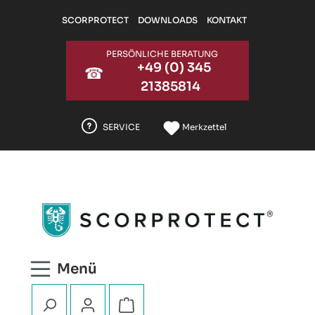
Zum Hauptinhalt springen
SCORPROTECT
DOWNLOADS
KONTAKT
PERSÖNLICHE BERATUNG
+49 (0) 345
☎
21385814
SERVICE
Merkzettel
Warenkorb enthält 0 Positionen