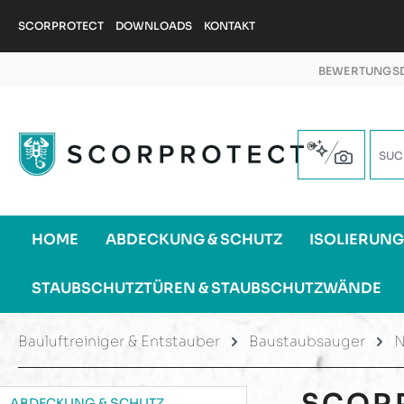
m Hauptinhalt springen
Zur Suche springen
Zur Hauptnavigation springen
SCORPROTECT
DOWNLOADS
KONTAKT
BEWERTUNGSD
HOME
ABDECKUNG & SCHUTZ
ISOLIERUN
STAUBSCHUTZTÜREN & STAUBSCHUTZWÄNDE
Bauluftreiniger & Entstauber
Baustaubsauger
N
SCOR
ABDECKUNG & SCHUTZ