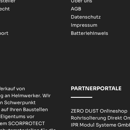
steller
Über uns
echt
AGB
Datenschutz
Impressum
port
Batteriehinweis
PARTNERPORTALE
erkauf von
ng an Heimwerker. Wir
den Schwerpunkt
 auf Ihren Baustellen
ZERO DUST Onlineshop
 Eigentums vor
Rohrisolierung Direkt O
nserem SCORPROTECT
IPR Modul Systeme Gmb