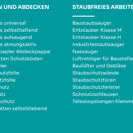
N UND ABDECKEN
STAUBFREIES ARBEIT
s universal
Baustaubsauger
s selbsthaftend
Entstauber Klasse M
s aufsaugend
Entstauber Klasse H
s atmungsaktiv
Industriestaubsauger
npapier Abdeckpappe
Nassauger
tten Schutzböden
Luftreiniger für Baustell
ier
Baulüfter und Gebläse
utzfolie
Staubschutzwände
zfolie
Staubschutztüren
hutz
Staubschutzfenster
utz
Schmutzschleusen
schutz
Teleskopstangen Klemm
tten selbstklebend