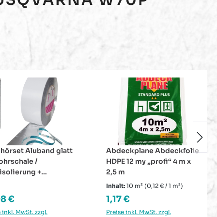
ckplane Abdeckfolie
PVC Isolierbogen mit
 12 my „profi“ 4 m x
weicher Melamin
m
Dämmeinlage 90 Grad
hellgrau
:
10 m²
(0,12 € / 1 m²)
lärer Preis:
Regulärer Preis:
 €
Ab
2,18 €
 inkl. MwSt. zzgl.
Preise inkl. MwSt. zzgl.