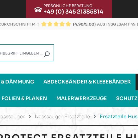
PERSÖNLICHE BERATUNG
☎
+49 (0) 345 21385814
URCHSCHNITT MIT
(4.90/5.00)
AUS INSGESAMT 49
DURCHSCHNITTLICHE BEWERTUNG VON 4.9 VON
G & DÄMMUNG
ABDECKBÄNDER & KLEBEBÄNDER
FOLIEN & PLANEN
MALERWERKZEUGE
SCHUTZ
asssauger
Nasssauger Ersatzteile
Ersatzteile Hu
PROTECT
ERSATZTEILE 