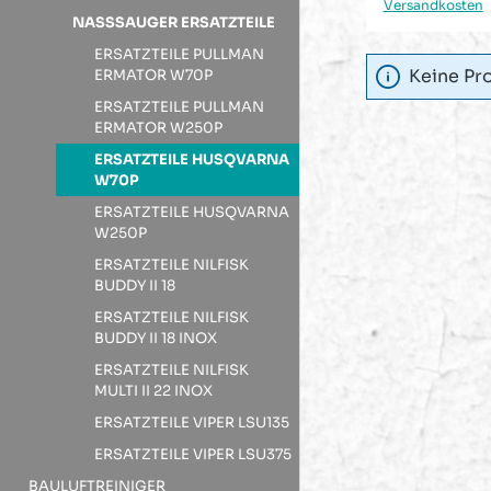
Versandkosten
Versandkosten
NASSSAUGER ERSATZTEILE
ERSATZTEILE PULLMAN
Keine Pr
ERMATOR W70P
ERSATZTEILE PULLMAN
ERMATOR W250P
ERSATZTEILE HUSQVARNA
W70P
ERSATZTEILE HUSQVARNA
W250P
ERSATZTEILE NILFISK
BUDDY II 18
ERSATZTEILE NILFISK
BUDDY II 18 INOX
ERSATZTEILE NILFISK
MULTI II 22 INOX
ERSATZTEILE VIPER LSU135
ERSATZTEILE VIPER LSU375
BAULUFTREINIGER