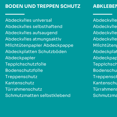
BODEN UND TREPPEN SCHUTZ
ABKLEBE
Abdeckvlies universal
Abdeckvlie
Abdeckvlies selbsthaftend
Abdeckvlie
Abdeckvlies aufsaugend
Abdeckvlie
Abdeckvlies atmungsaktiv
Abdeckvlie
Milchtütenpapier Abdeckpappe
Milchtüte
Abdeckplatten Schutzböden
Abdeckpla
Abdeckpapier
Abdeckpap
Teppichschutzfolie
Teppichsch
Bodenschutzfolie
Bodenschut
Treppenschutz
Treppensc
Kantenschutz
Kantensch
Türrahmenschutz
Türrahmen
Schmutzmatten selbstklebend
Schmutzma