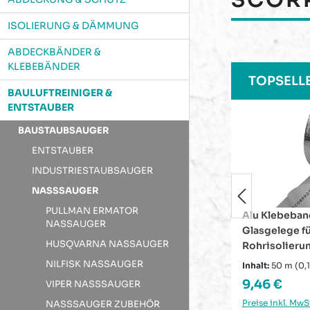
ISOLIERUNG & DÄMMUNG
ABDECKBÄNDER &
KLEBEBÄNDER
Produktgaleri
TOPSELL
BAULUFTREINIGER &
ENTSTAUBER
BAUSTAUBSAUGER
ENTSTAUBER
INDUSTRIESTAUBSAUGER
NASSSAUGER
PULLMAN ERMATOR
Alu Klebeband mit
Zubehörset 
NASSAUGER
Glasgelege für
für Rohrschal
HUSQVARNA NASSAUGER
Rohrisolierung
Rohrisolieru
Lamellenmatten
Schlüsselban
NILFISK NASSAUGER
Inhalt:
50 m
(0,19 € / 1 m)
alukaschiert
Regulärer Preis:
Regulärer P
9,46 €
16,07 €
VIPER NASSSAUGER
Preise inkl. MwSt. zzgl.
Preise inkl. MwSt
NASSSAUGER ZUBEHÖR