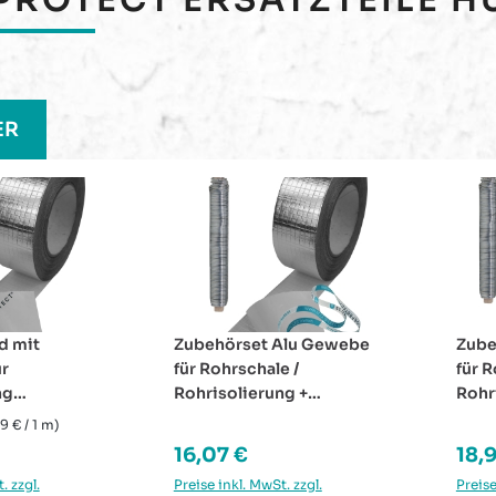
e überspringen
ER
Alu Gewebe
Zubehörset Aluband glatt
Abde
e /
für Rohrschale /
HDPE
ng +
Rohrisolierung +
2,5 
d
Schlüsselband
Inhalt
reis:
Regulärer Preis:
Regu
18,98 €
1,17
. zzgl.
Preise inkl. MwSt. zzgl.
Preise