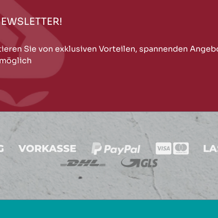
NEWSLETTER!
tieren Sie von exklusiven Vorteilen, spannenden Angeb
 möglich