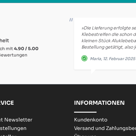
»Die Lieferung erfolgte se
Klebestreifen die schon d
heit
kleinen Stück Aluklebeba
Bestellung getätigt, also 
ich mit
4.90 / 5.00
 Bewertungen
Maria, 12. Februar 2025
VICE
INFORMATIONEN
t Newsletter
Kundenkonto
stellungen
Versand und Zahlungsb