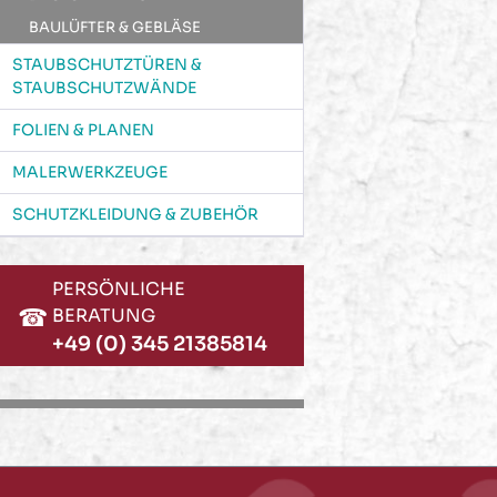
BAULÜFTER & GEBLÄSE
STAUBSCHUTZTÜREN &
STAUBSCHUTZWÄNDE
FOLIEN & PLANEN
MALERWERKZEUGE
SCHUTZKLEIDUNG & ZUBEHÖR
PERSÖNLICHE
☎
BERATUNG
+49 (0) 345 21385814