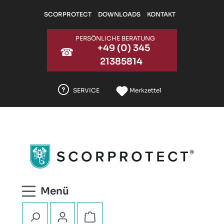
Zum Hauptinhalt springen
SCORPROTECT
DOWNLOADS
KONTAKT
PERSÖNLICHE BERATUNG
+49 (0) 345
☎
21385814
SERVICE
Merkzettel
Warenkorb enthält 0 Positionen