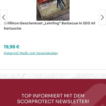
Grillikon Geschenkset „Lehrling“ Barbecue in 300 ml
Kartusche
Regulärer Preis:
19,95 €
Preise inkl. MwSt. zzgl. Versandkosten
TOP INFORMIERT MIT DEM
SCORPROTECT NEWSLETTER!