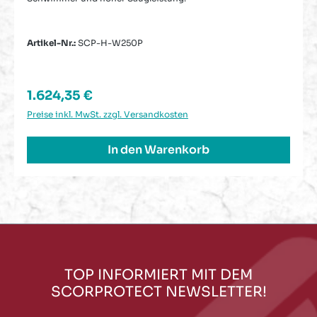
Artikel-Nr.:
SCP-H-W250P
Regulärer Preis:
1.624,35 €
Preise inkl. MwSt. zzgl. Versandkosten
In den Warenkorb
TOP INFORMIERT MIT DEM
SCORPROTECT NEWSLETTER!