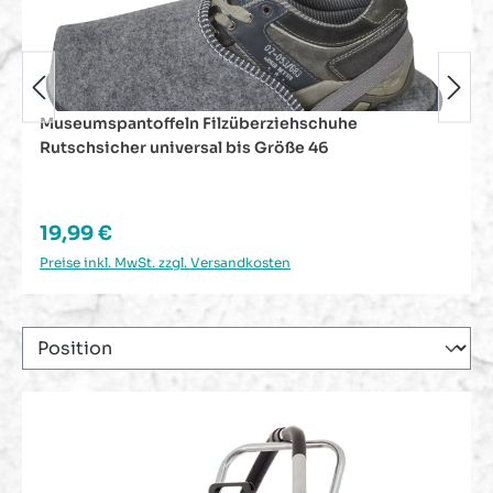
Schnellspannstütze Teleskopstange Klemmstütze
195 - 360 cm
Regulärer Preis:
59,50 €
Preise inkl. MwSt. zzgl. Versandkosten