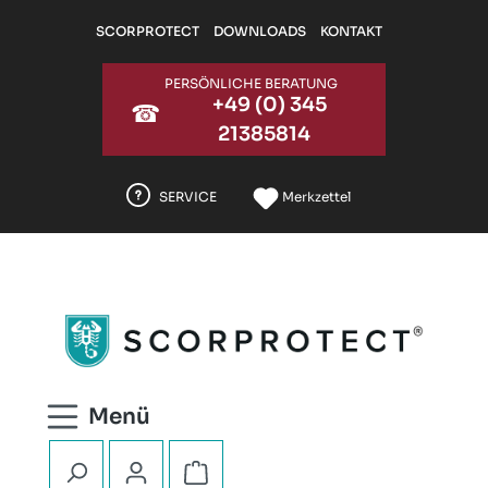
Zum Hauptinhalt springen
SCORPROTECT
DOWNLOADS
KONTAKT
PERSÖNLICHE BERATUNG
+49 (0) 345
☎
21385814
SERVICE
Merkzettel
Warenkorb enthält 0 Positionen