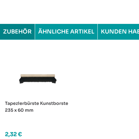
ZUBEHÖR
ÄHNLICHE ARTIKEL
KUNDEN HA
Produktgalerie überspringen
Tapezierbürste Kunstborste
235 x 60 mm
Regulärer Preis:
2,32 €