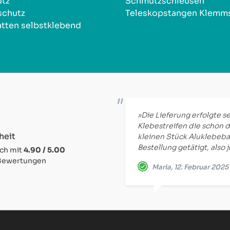
utz
Schmutzschleusen
schutz
Teleskopstangen Klemm
tten selbstklebend
»Die Lieferung erfolgte se
Klebestreifen die schon d
heit
kleinen Stück Aluklebeba
Bestellung getätigt, also 
ich mit
4.90 / 5.00
 Bewertungen
Maria, 12. Februar 2025