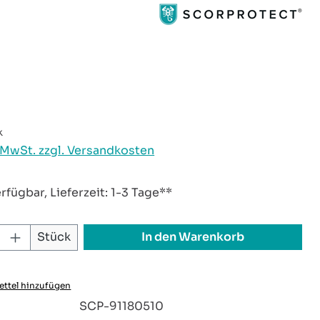
reis:
k
. MwSt. zzgl. Versandkosten
rfügbar, Lieferzeit: 1-3 Tage**
 Anzahl: Gib den gewünschten Wert ei
In den Warenkorb
Stück
ttel hinzufügen
:
SCP-91180510