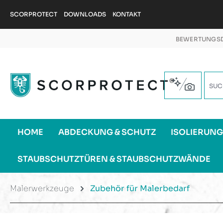
m Hauptinhalt springen
Zur Suche springen
Zur Hauptnavigation springen
SCORPROTECT
DOWNLOADS
KONTAKT
BEWERTUNGSD
HOME
ABDECKUNG & SCHUTZ
ISOLIERUN
STAUBSCHUTZTÜREN & STAUBSCHUTZWÄNDE
Malerwerkzeuge
Zubehör für Malerbedarf