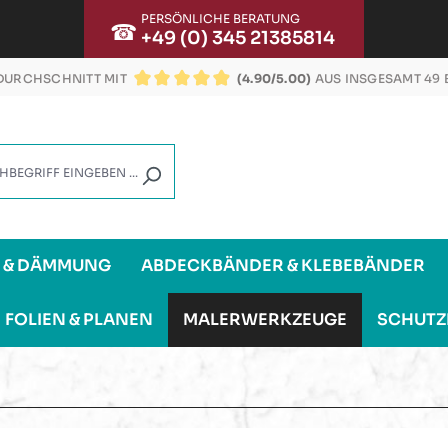
PERSÖNLICHE BERATUNG
☎
+49 (0) 345 21385814
URCHSCHNITT MIT
(4.90/5.00)
AUS INSGESAMT 49
DURCHSCHNITTLICHE BEWERTUNG VON 4.9 VON
G & DÄMMUNG
ABDECKBÄNDER & KLEBEBÄNDER
FOLIEN & PLANEN
MALERWERKZEUGE
SCHUTZ