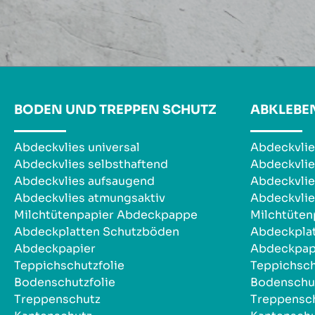
BODEN UND TREPPEN SCHUTZ
ABKLEBE
Abdeckvlies universal
Abdeckvlie
Abdeckvlies selbsthaftend
Abdeckvlie
Abdeckvlies aufsaugend
Abdeckvlie
Abdeckvlies atmungsaktiv
Abdeckvlie
Milchtütenpapier Abdeckpappe
Milchtüte
Abdeckplatten Schutzböden
Abdeckpla
Abdeckpapier
Abdeckpap
Teppichschutzfolie
Teppichsch
Bodenschutzfolie
Bodenschut
Treppenschutz
Treppensc