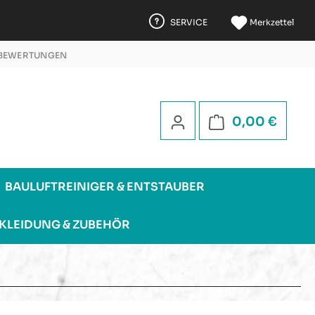
SERVICE
Merkzettel
 BEWERTUNGEN
 5 STERNEN
Warenk
0,00 €
BAULUFTREINIGER & ENTSTAUBER
KLEIDUNG & ZUBEHÖR