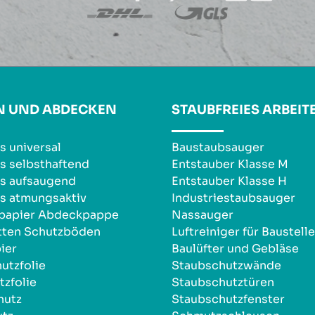
N UND ABDECKEN
STAUBFREIES ARBEIT
s universal
Baustaubsauger
s selbsthaftend
Entstauber Klasse M
s aufsaugend
Entstauber Klasse H
s atmungsaktiv
Industriestaubsauger
npapier Abdeckpappe
Nassauger
tten Schutzböden
Luftreiniger für Baustell
ier
Baulüfter und Gebläse
utzfolie
Staubschutzwände
zfolie
Staubschutztüren
hutz
Staubschutzfenster