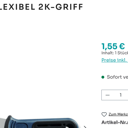
EXIBEL 2K-GRIFF
1,55 €
Regulärer P
Inhalt:
1 Stüc
Preise inkl
Sofort ve
Produkt
Zum Merkze
Artikel-Nr.