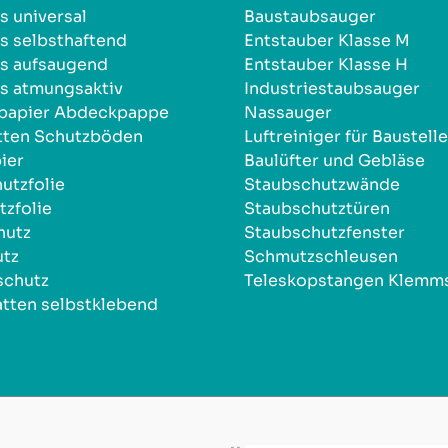
s universal
Baustaubsauger
s selbsthaftend
Entstauber Klasse M
s aufsaugend
Entstauber Klasse H
s atmungsaktiv
Industriestaubsauger
npapier Abdeckpappe
Nassauger
tten Schutzböden
Luftreiniger für Baustell
ier
Baulüfter und Gebläse
utzfolie
Staubschutzwände
zfolie
Staubschutztüren
hutz
Staubschutzfenster
utz
Schmutzschleusen
schutz
Teleskopstangen Klemm
tten selbstklebend