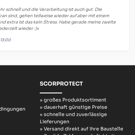
hr schnell und die Verarbeitung ist auch gut. Die
ran sind, gehen teilweise wieder auf aber mit einem
nd extra ist das kein Stress. Habe gerade meine zweite
jederzeit wieder :)«
 13:00
SCORPROTECT
» großes Produktsortiment
» dauerhaft günstige Preise
edingungen
» schnelle und zuverlässige
Lieferungen
» Versand direkt auf Ihre Baustelle