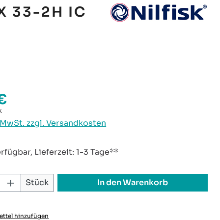
X 33-2H IC
€
reis:
k
. MwSt. zzgl. Versandkosten
rfügbar, Lieferzeit: 1-3 Tage**
 Anzahl: Gib den gewünschten Wert ei
In den Warenkorb
Stück
ttel hinzufügen