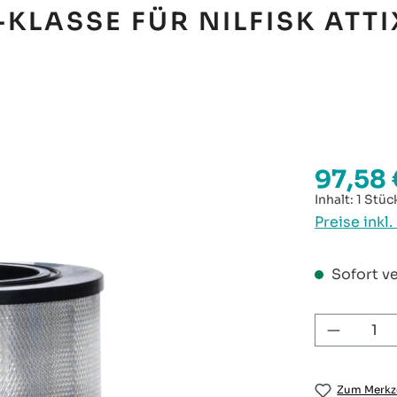
KLASSE FÜR NILFISK ATTI
97,58 
Regulärer P
Inhalt:
1 Stüc
Preise inkl
Sofort ve
Produkt
Zum Merkze