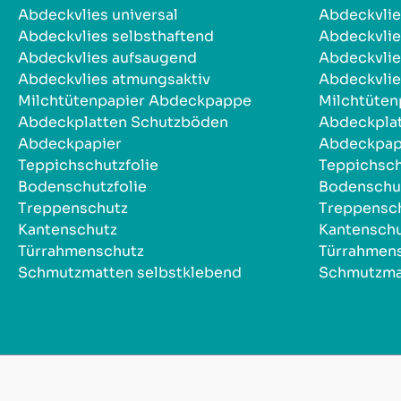
Abdeckvlies universal
Abdeckvlie
Abdeckvlies selbsthaftend
Abdeckvlie
Abdeckvlies aufsaugend
Abdeckvlie
Abdeckvlies atmungsaktiv
Abdeckvlie
Milchtütenpapier Abdeckpappe
Milchtüte
Abdeckplatten Schutzböden
Abdeckpla
Abdeckpapier
Abdeckpap
Teppichschutzfolie
Teppichsch
Bodenschutzfolie
Bodenschut
Treppenschutz
Treppensc
Kantenschutz
Kantensch
Türrahmenschutz
Türrahmen
Schmutzmatten selbstklebend
Schmutzma