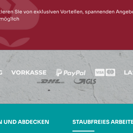
tieren Sie von exklusiven Vorteilen, spannenden Angeb
 möglich
N UND ABDECKEN
STAUBFREIES ARBEIT