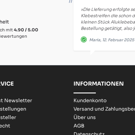
»Die Lieferung erfolgte se
Klebestreifen die schon d
heit
kleinen Stück Aluklebeba
Bestellung getätigt, also 
ich mit
4.90 / 5.00
 Bewertungen
Maria, 12. Februar 2025
VICE
INFORMATIONEN
t Newsletter
Kundenkonto
stellungen
Versand und Zahlungsb
steller
Über uns
echt
AGB
Datenschutz