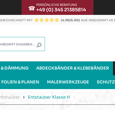
PERSÖNLICHE BERATUNG
☎
+49 (0) 345 21385814
URCHSCHNITT MIT
(4.90/5.00)
AUS INSGESAMT 49
DURCHSCHNITTLICHE BEWERTUNG VON 4.9 VON
G & DÄMMUNG
ABDECKBÄNDER & KLEBEBÄNDER
FOLIEN & PLANEN
MALERWERKZEUGE
SCHUTZ
ntstauber
Entstauber Klasse H