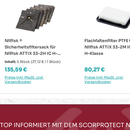
Nilfisk ®
Flachfaltenfilter PTFE 
Sicherheitsfiltersack für
Nilfisk ATTIX 33-2M 
Nilfisk ATTIX 33-2H IC H-
H-Klasse
Klasse
Inhalt:
5 Stück
(27,12 € / 1 Stück)
Regulärer Preis:
Regulärer Preis:
135,59 €
80,27 €
Preise inkl. MwSt. zzgl.
Preise inkl. MwSt. zzgl.
Versandkosten
Versandkosten
TOP INFORMIERT MIT DEM SCORPROTECT 