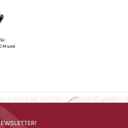
für
IC M und
NEWSLETTER!