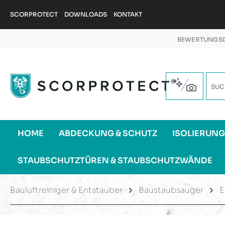
m Hauptinhalt springen
Zur Suche springen
Zur Hauptnavigation springen
SCORPROTECT
DOWNLOADS
KONTAKT
BEWERTUNGSD
HOME
ABDECKUNG & SCHUTZ
ISOLIERUN
STAUBSCHUTZTÜREN & STAUBSCHUTZWÄNDE
Bauluftreiniger & Entstauber
Baustaubsauger
E