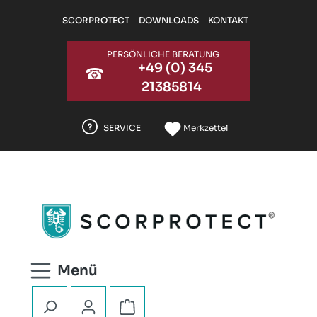
Zum Hauptinhalt springen
SCORPROTECT
DOWNLOADS
KONTAKT
PERSÖNLICHE BERATUNG
+49 (0) 345
☎
21385814
SERVICE
Merkzettel
Warenkorb enthält 0 Positionen