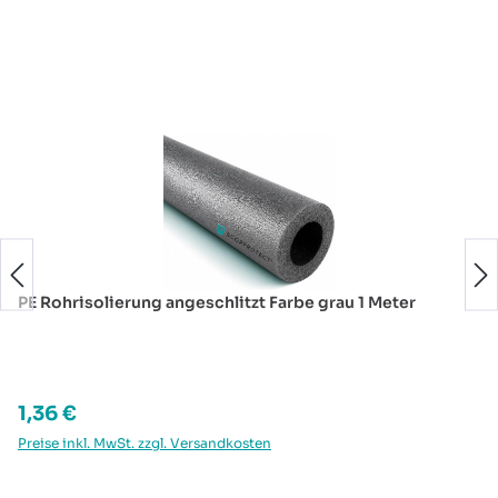
Produktgalerie überspringen
PE Rohrisolierung angeschlitzt Farbe grau 1 Meter
Regulärer Preis:
1,36 €
Preise inkl. MwSt. zzgl. Versandkosten