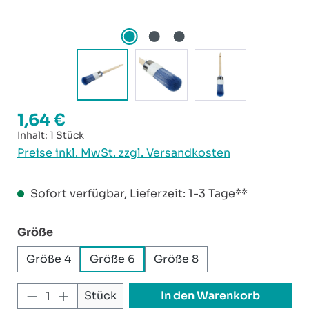
1,64 €
Regulärer Preis:
Inhalt:
1 Stück
Preise inkl. MwSt. zzgl. Versandkosten
Sofort verfügbar, Lieferzeit: 1-3 Tage**
auswählen
Größe
Größe 4
Größe 6
Größe 8
Produkt Anzahl: Gib den gewünschten W
In den Warenkorb
Stück