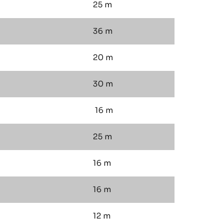
25 m
36 m
20 m
30 m
16 m
25 m
16 m
16 m
12 m