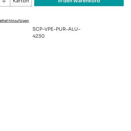
 Anzahl: Gib den gewünschten Wert ei
In den Warenkorb
Karton
ttel hinzufügen
SCP-VPE-PUR-ALU-
:
4230