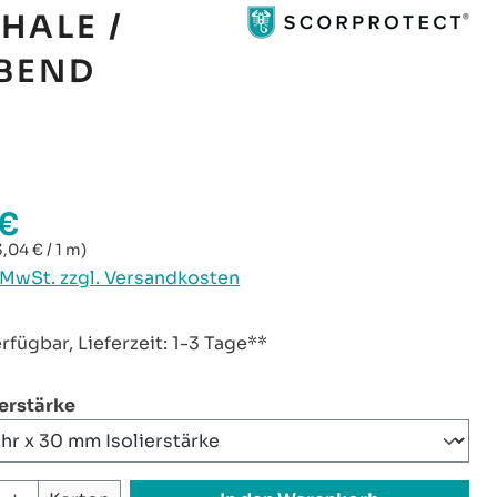
HALE /
EBEND
 €
reis:
3,04 € / 1 m)
. MwSt. zzgl. Versandkosten
rfügbar, Lieferzeit: 1-3 Tage**
auswählen
ierstärke