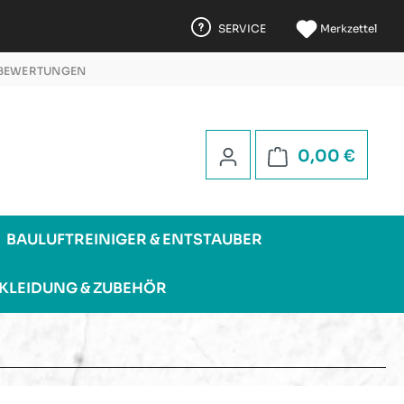
SERVICE
Merkzettel
 BEWERTUNGEN
 5 STERNEN
Warenk
0,00 €
BAULUFTREINIGER & ENTSTAUBER
KLEIDUNG & ZUBEHÖR