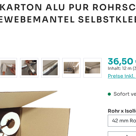
KARTON ALU PUR ROHRSC
GEWEBEMANTEL SELBSTKL
36,50
Regulärer P
Inhalt:
12 m
(
Preise inkl
Sofort ve
Rohr x Isol