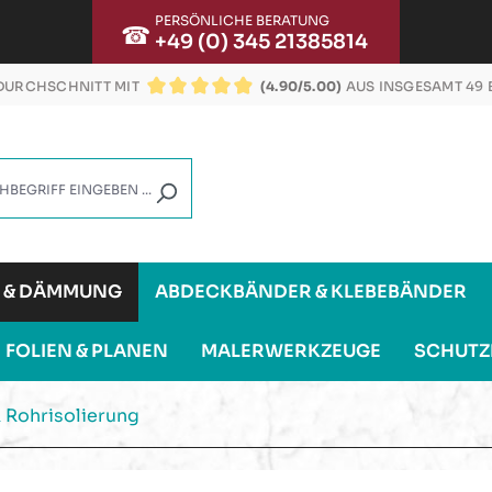
PERSÖNLICHE BERATUNG
☎
+49 (0) 345 21385814
URCHSCHNITT MIT
(4.90/5.00)
AUS INSGESAMT 49
DURCHSCHNITTLICHE BEWERTUNG VON 4.9 VON
G & DÄMMUNG
ABDECKBÄNDER & KLEBEBÄNDER
FOLIEN & PLANEN
MALERWERKZEUGE
SCHUTZ
 Rohrisolierung