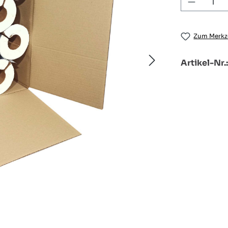
Produkt
Zum Merkze
Artikel-Nr.