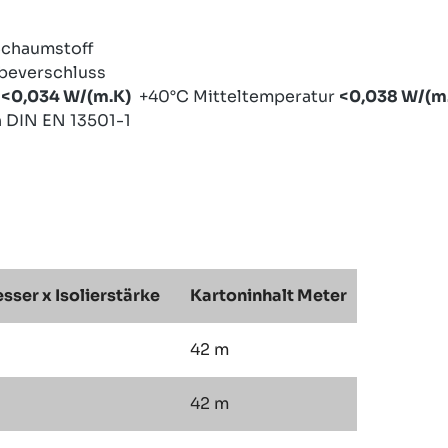
Schaumstoff
ebeverschluss
r
<0,034 W/(m.K)
+40°C Mitteltemperatur
<0,038 W/(m
h DIN EN 13501-1
ser x Isolierstärke
Kartoninhalt Meter
42 m
42 m