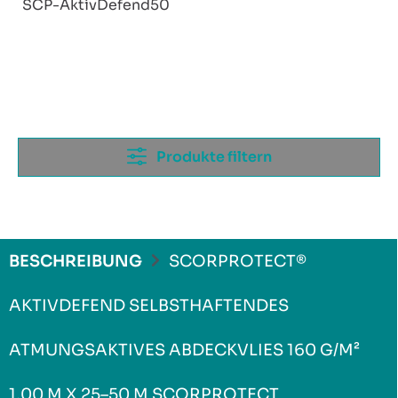
SCP-AktivDefend50
Produkte filtern
BESCHREIBUNG
SCORPROTECT®
AKTIVDEFEND SELBSTHAFTENDES
ATMUNGSAKTIVES ABDECKVLIES 160 G/M²
1,00 M X 25–50 M SCORPROTECT