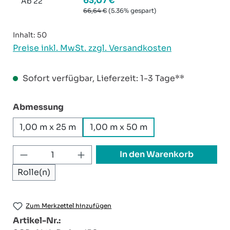
63,07 €
Ab
22
66,64 €
(5.36% gespart)
Inhalt:
50
Preise inkl. MwSt. zzgl. Versandkosten
Sofort verfügbar, Lieferzeit: 1-3 Tage**
auswählen
Abmessung
1,00 m x 25 m
1,00 m x 50 m
Produkt Anzahl: Gib den gewünschten W
In den Warenkorb
Rolle(n)
Zum Merkzettel hinzufügen
Artikel-Nr.: