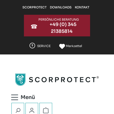
Zum Hauptinhalt springen
SCORPROTECT
DOWNLOADS
KONTAKT
PERSÖNLICHE BERATUNG
+49 (0) 345
☎
21385814
SERVICE
Merkzettel
Warenkorb enthält 0 Positionen