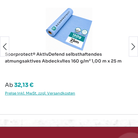
Scorprotect® AktivDefend selbsthaftendes
atmungsaktives Abdeckvlies 160 g/m² 1,00 m x 25 m
Regulärer Preis:
Ab
32,13 €
Preise inkl. MwSt. zzgl. Versandkosten