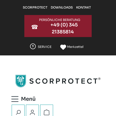
Zum Hauptinhalt springen
SCORPROTECT
DOWNLOADS
KONTAKT
PERSÖNLICHE BERATUNG
+49 (0) 345
☎
21385814
SERVICE
Merkzettel
Warenkorb enthält 0 Positionen