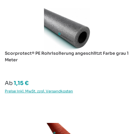
Scorprotect® PE Rohrisolierung angeschlitzt Farbe grau 1
Meter
Regulärer Preis:
Ab
1,15 €
Preise inkl. MwSt. zzgl. Versandkosten
Produktgalerie überspringen