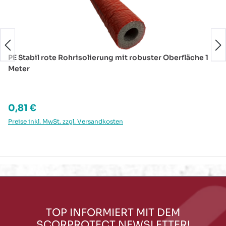
PE Stabil rote Rohrisolierung mit robuster Oberfläche 1
Meter
Regulärer Preis:
0,81 €
Preise inkl. MwSt. zzgl. Versandkosten
TOP INFORMIERT MIT DEM
SCORPROTECT NEWSLETTER!