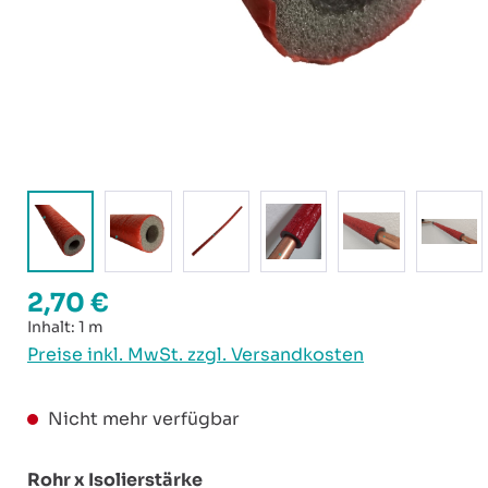
2,70 €
Regulärer Preis:
Inhalt:
1 m
Preise inkl. MwSt. zzgl. Versandkosten
Nicht mehr verfügbar
auswählen
Rohr x Isolierstärke