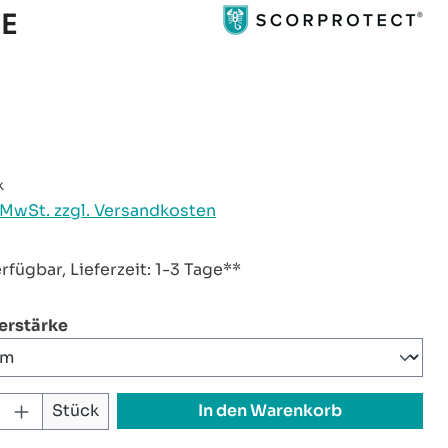
SE
reis:
k
. MwSt. zzgl. Versandkosten
rfügbar, Lieferzeit: 1-3 Tage**
auswählen
ierstärke
 Anzahl: Gib den gewünschten Wert ei
In den Warenkorb
Stück