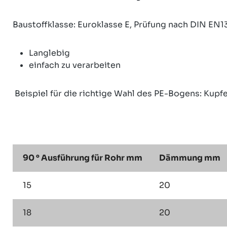
Baustoffklasse: Euroklasse E, Prüfung nach DIN EN1
Langlebig
einfach zu verarbeiten
Beispiel für die richtige Wahl des PE-Bogens: Kup
90 ° Ausführung für Rohr mm
Dämmung mm
15
20
18
20