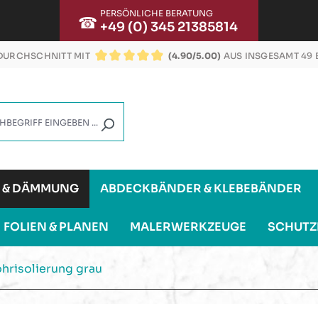
PERSÖNLICHE BERATUNG
☎
+49 (0) 345 21385814
URCHSCHNITT MIT
(4.90/5.00)
AUS INSGESAMT 49
DURCHSCHNITTLICHE BEWERTUNG VON 4.9 VON
G & DÄMMUNG
ABDECKBÄNDER & KLEBEBÄNDER
FOLIEN & PLANEN
MALERWERKZEUGE
SCHUTZ
hrisolierung grau