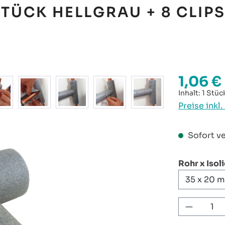
TÜCK HELLGRAU + 8 CLIP
1,06 €
Regulärer P
Inhalt:
1 Stüc
Preise inkl
Sofort ve
Rohr x Isol
Produkt