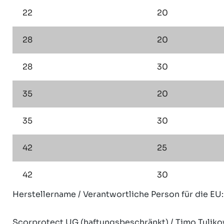
22
20
28
20
28
30
35
20
35
30
42
25
42
30
Herstellername / Verantwortliche Person für die EU:
Scorprotect UG (haftungsbeschränkt) / Timo Tuliko