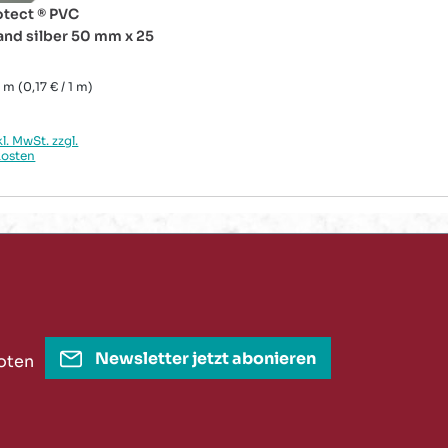
tect ® PVC
nd silber 50 mm x 25
5 m
(0,17 € / 1 m)
rer Preis:
kl. MwSt. zzgl.
kosten
Newsletter jetzt abonieren
oten