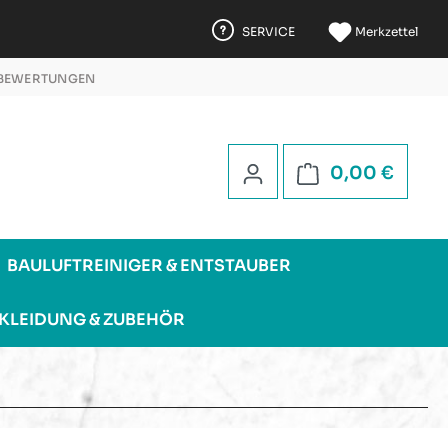
SERVICE
Merkzettel
 BEWERTUNGEN
 5 STERNEN
Warenk
0,00 €
BAULUFTREINIGER & ENTSTAUBER
KLEIDUNG & ZUBEHÖR