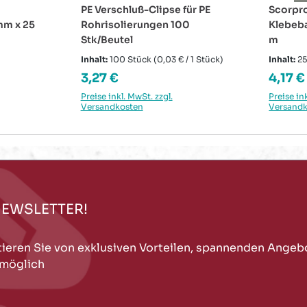
PE Verschluß-Clipse für PE
Scorpro
mm x 25
Rohrisolierungen 100
Klebeba
Stk/Beutel
m
Inhalt:
100 Stück
(0,03 € / 1 Stück)
Inhalt:
2
Regulärer Preis:
Regulä
3,27 €
4,17 €
Preise inkl. MwSt. zzgl.
Preise in
Versandkosten
Versand
NEWSLETTER!
tieren Sie von exklusiven Vorteilen, spannenden Angeb
 möglich