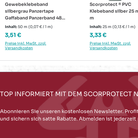
Gewebeklebeband
Scorprotect ® PVC
silbergrau Panzertape
Klebeband silber 25 
Gaffaband Panzerband 48
m
mm x 50 m
Inhalt:
50 m
(0,07 € / 1 m)
Inhalt:
25 m
(0,13 € / 1 m)
Regulärer Preis:
Regulärer Preis:
3,51 €
3,33 €
Preise inkl. MwSt. zzgl.
Preise inkl. MwSt. zzgl.
Versandkosten
Versandkosten
TOP INFORMIERT MIT DEM SCORPROTECT 
Abonnieren Sie unseren kostenlosen Newsletter. Profi
und sichern sich satte Rabatte. Abmelden ist jederzeit