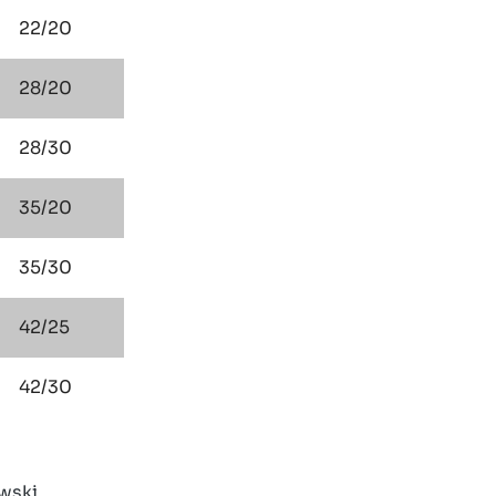
22/20
28/20
28/30
35/20
35/30
42/25
42/30
wski