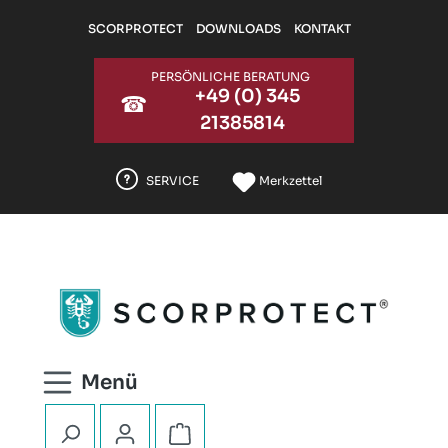
Zum Hauptinhalt springen
SCORPROTECT
DOWNLOADS
KONTAKT
PERSÖNLICHE BERATUNG
+49 (0) 345
☎
21385814
SERVICE
Merkzettel
Warenkorb enthält 0 Positionen