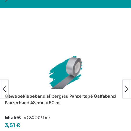
Produktgalerie überspringen
Gewebeklebeband silbergrau Panzertape Gaffaband
Panzerband 48 mm x 50 m
Inhalt:
50 m
(0,07 € / 1 m)
Regulärer Preis:
3,51 €