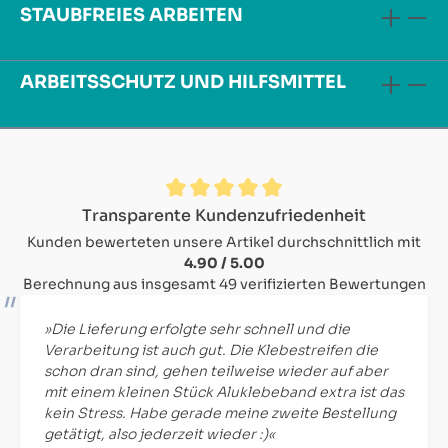
STAUBFREIES ARBEITEN
ARBEITSSCHUTZ UND HILFSMITTEL
Durchschnittliche Bewertung von 4.9 von 5 Sternen
Transparente Kundenzufriedenheit
Kunden bewerteten unsere Artikel durchschnittlich mit
4.90 / 5.00
Berechnung aus insgesamt 49 verifizierten Bewertungen
»Die Lieferung erfolgte sehr schnell und die
Verarbeitung ist auch gut. Die Klebestreifen die
schon dran sind, gehen teilweise wieder auf aber
mit einem kleinen Stück Aluklebeband extra ist das
kein Stress. Habe gerade meine zweite Bestellung
getätigt, also jederzeit wieder :)«