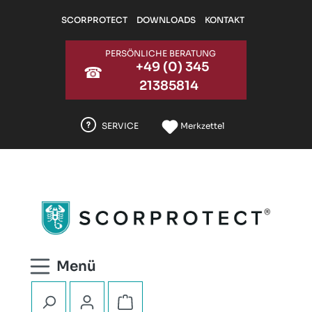
Zum Hauptinhalt springen
SCORPROTECT
DOWNLOADS
KONTAKT
PERSÖNLICHE BERATUNG
+49 (0) 345
☎
21385814
SERVICE
Merkzettel
Warenkorb enthält 0 Positionen