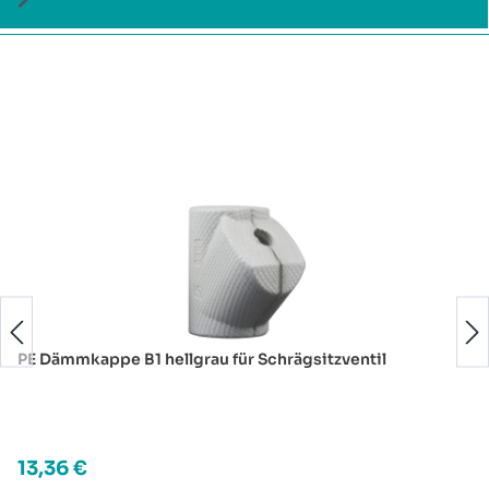
Produktgalerie überspringen
PE Dämmkappe B1 hellgrau für Schrägsitzventil
Regulärer Preis:
13,36 €