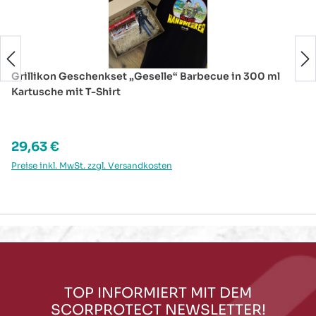
Grillikon Geschenkset „Geselle“ Barbecue in 300 ml
Kartusche mit T-Shirt
Regulärer Preis:
29,63 €
Preise inkl. MwSt. zzgl. Versandkosten
TOP INFORMIERT MIT DEM
SCORPROTECT NEWSLETTER!