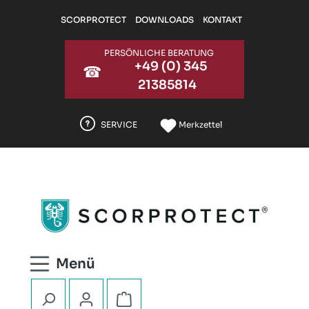
Zum Hauptinhalt springen
SCORPROTECT
DOWNLOADS
KONTAKT
PERSÖNLICHE BERATUNG
+49 (0) 345
☎
21385814
SERVICE
Merkzettel
Warenkorb enthält 0 Positionen