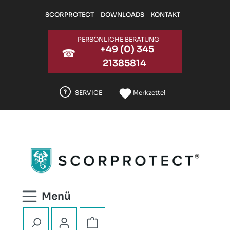
Zum Hauptinhalt springen
SCORPROTECT
DOWNLOADS
KONTAKT
PERSÖNLICHE BERATUNG
+49 (0) 345
☎
21385814
SERVICE
Merkzettel
Warenkorb enthält 0 Positionen