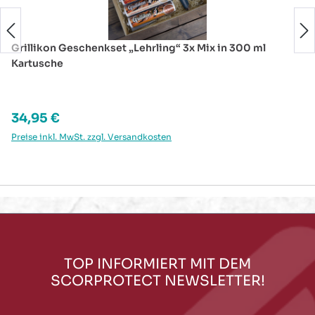
Grillikon Geschenkset „Lehrling“ 3x Mix in 300 ml
Kartusche
Regulärer Preis:
34,95 €
Preise inkl. MwSt. zzgl. Versandkosten
TOP INFORMIERT MIT DEM
SCORPROTECT NEWSLETTER!