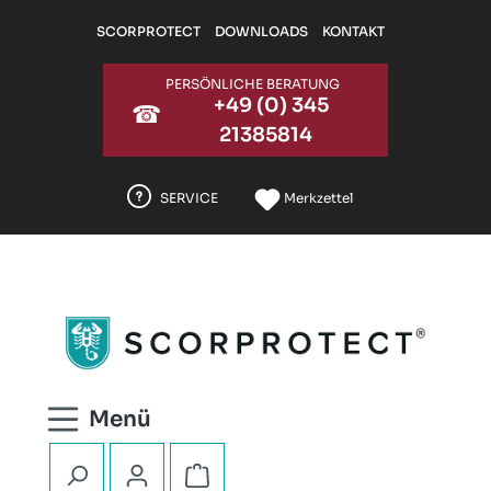
Zum Hauptinhalt springen
SCORPROTECT
DOWNLOADS
KONTAKT
PERSÖNLICHE BERATUNG
+49 (0) 345
☎
21385814
SERVICE
Merkzettel
Warenkorb enthält 0 Positionen