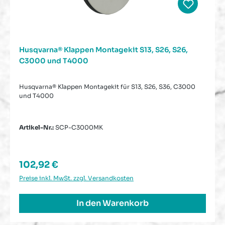
Husqvarna® Klappen Montagekit S13, S26, S26,
C3000 und T4000
Husqvarna® Klappen Montagekit für S13, S26, S36, C3000
und T4000
Artikel-Nr.:
SCP-C3000MK
Regulärer Preis:
102,92 €
Preise inkl. MwSt. zzgl. Versandkosten
In den Warenkorb