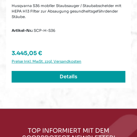
Husqvarna S36 mobiler Staubsauger / Staubabscheider mit
HEPA H13 Filter zur Absaugung gesundheitsgefährdender
Stäube.
Artikel-Nr.:
SCP-H-S36
Regulärer Preis:
3.445,05 €
Preise inkl. MwSt. zzgl. Versandkosten
Details
TOP INFORMIERT MIT DEM