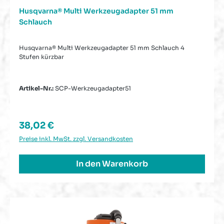
Husqvarna® Multi Werkzeugadapter 51 mm
Schlauch
Husqvarna® Multi Werkzeugadapter 51 mm Schlauch 4
Stufen kürzbar
Artikel-Nr.:
SCP-Werkzeugadapter51
Regulärer Preis:
38,02 €
Preise inkl. MwSt. zzgl. Versandkosten
In den Warenkorb