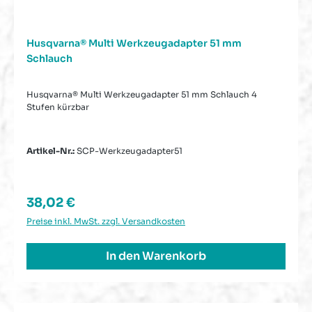
Husqvarna® Multi Werkzeugadapter 51 mm
Schlauch
Husqvarna® Multi Werkzeugadapter 51 mm Schlauch 4
Stufen kürzbar
Artikel-Nr.:
SCP-Werkzeugadapter51
Regulärer Preis:
38,02 €
Preise inkl. MwSt. zzgl. Versandkosten
In den Warenkorb