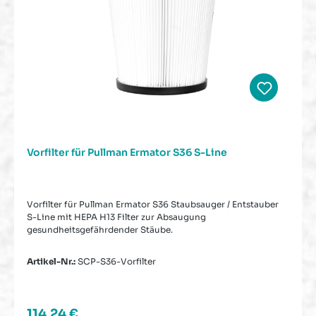
Vorfilter für Pullman Ermator S36 S-Line
Vorfilter für Pullman Ermator S36 Staubsauger / Entstauber
S-Line mit HEPA H13 Filter zur Absaugung
gesundheitsgefährdender Stäube.
Artikel-Nr.:
SCP-S36-Vorfilter
Regulärer Preis:
114,24 €