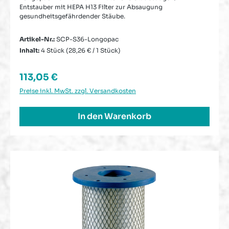
Entstauber mit HEPA H13 Filter zur Absaugung
gesundheitsgefährdender Stäube.
Artikel-Nr.:
SCP-S36-Longopac
Inhalt:
4 Stück
(28,26 € / 1 Stück)
Regulärer Preis:
113,05 €
Preise inkl. MwSt. zzgl. Versandkosten
In den Warenkorb