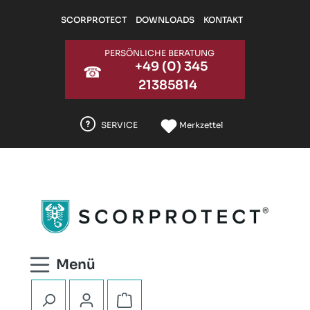
Zum Hauptinhalt springen
SCORPROTECT
DOWNLOADS
KONTAKT
PERSÖNLICHE BERATUNG
+49 (0) 345
☎
21385814
SERVICE
Merkzettel
Warenkorb enthält 0 Positionen