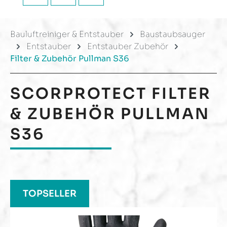
Bauluftreiniger & Entstauber
Baustaubsauger
Entstauber
Entstauber Zubehör
Filter & Zubehör Pullman S36
SCORPROTECT
FILTER
& ZUBEHÖR PULLMAN
S36
Produktgalerie überspringen
TOPSELLER