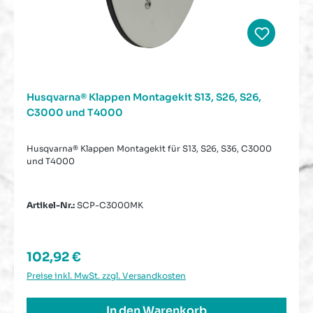
Husqvarna® Klappen Montagekit S13, S26, S26,
C3000 und T4000
Husqvarna® Klappen Montagekit für S13, S26, S36, C3000
und T4000
Artikel-Nr.:
SCP-C3000MK
Regulärer Preis:
102,92 €
Preise inkl. MwSt. zzgl. Versandkosten
In den Warenkorb