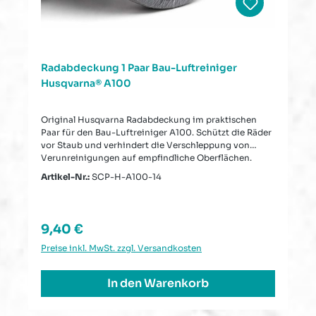
Radabdeckung 1 Paar Bau-Luftreiniger
Husqvarna® A100
Original Husqvarna Radabdeckung im praktischen
Paar für den Bau-Luftreiniger A100. Schützt die Räder
vor Staub und verhindert die Verschleppung von
Verunreinigungen auf empfindliche Oberflächen.
Artikel-Nr.:
SCP-H-A100-14
Regulärer Preis:
9,40 €
Preise inkl. MwSt. zzgl. Versandkosten
In den Warenkorb