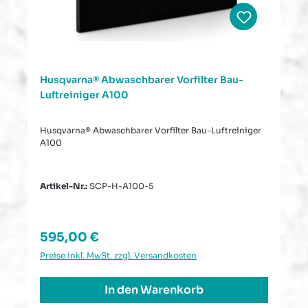
Husqvarna® Abwaschbarer Vorfilter Bau-
Luftreiniger A100
Husqvarna® Abwaschbarer Vorfilter Bau-Luftreiniger
A100
Artikel-Nr.:
SCP-H-A100-5
Regulärer Preis:
595,00 €
Preise inkl. MwSt. zzgl. Versandkosten
In den Warenkorb