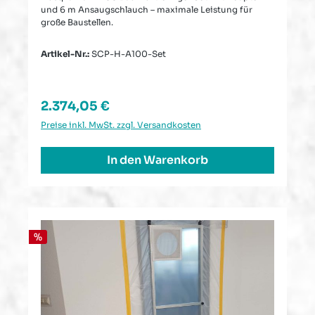
und 6 m Ansaugschlauch – maximale Leistung für
große Baustellen.
Artikel-Nr.:
SCP-H-A100-Set
Regulärer Preis:
2.374,05 €
Preise inkl. MwSt. zzgl. Versandkosten
In den Warenkorb
Rabatt
%