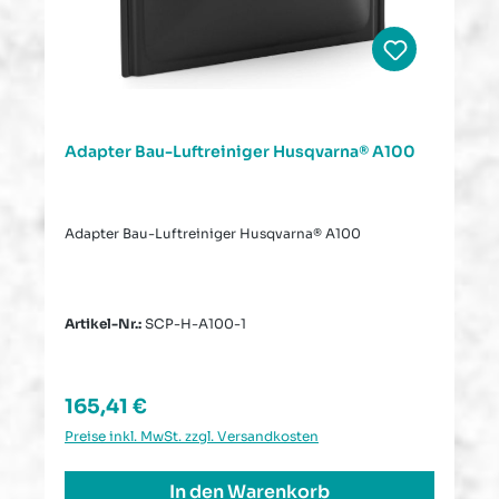
Adapter Bau-Luftreiniger Husqvarna® A100
Adapter Bau-Luftreiniger Husqvarna® A100
Artikel-Nr.:
SCP-H-A100-1
Regulärer Preis:
165,41 €
Preise inkl. MwSt. zzgl. Versandkosten
In den Warenkorb