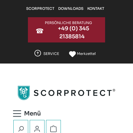
Zum Hauptinhalt springen
SCORPROTECT
DOWNLOADS
KONTAKT
PERSÖNLICHE BERATUNG
+49 (0) 345
☎
21385814
SERVICE
Merkzettel
Warenkorb enthält 0 Positionen