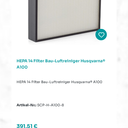
HEPA 14 Filter Bau-Luftreiniger Husqvarna®
A100
HEPA 14 Filter Bau-Luftreiniger Husqvarna® A100
Artikel-Nr.:
SCP-H-A100-8
Regulärer Preis:
391,51 €