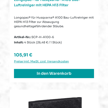
Luftreiniger mit HEPA H13 Filter
Longopac® für Husqvarna® A100 Bau-Luftreiniger mit
HEPA H13 Filter zur Absaugung
gesundheitsgefährdender Stäube.
Artikel-Nr.:
SCP-H-A100-6
Inhalt:
4 Stück
(26,48 € / 1 Stück)
Regulärer Preis:
105,91 €
Preise inkl. MwSt. zzgl. Versandkosten
In den Warenkorb