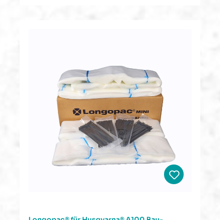
Longopac® für Husqvarna® A100 Bau-