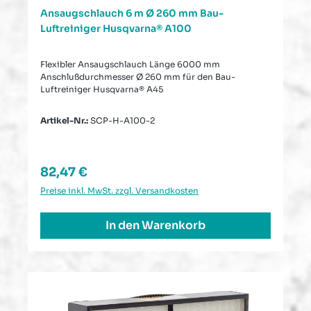
Ansaugschlauch 6 m Ø 260 mm Bau-
Luftreiniger Husqvarna® A100
Flexibler Ansaugschlauch Länge 6000 mm
Anschlußdurchmesser Ø 260 mm für den Bau-
Luftreiniger Husqvarna® A45
Artikel-Nr.:
SCP-H-A100-2
Regulärer Preis:
82,47 €
Preise inkl. MwSt. zzgl. Versandkosten
In den Warenkorb