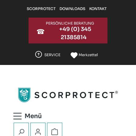
Zum Hauptinhalt springen
SCORPROTECT
DOWNLOADS
KONTAKT
PERSÖNLICHE BERATUNG
+49 (0) 345
☎
21385814
SERVICE
Merkzettel
Warenkorb enthält 0 Positionen