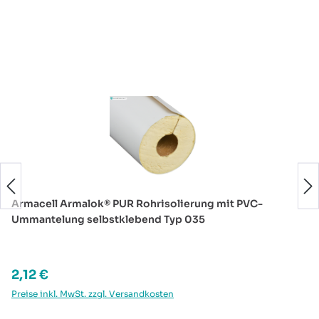
Produktgalerie überspringen
Armacell Armalok® PUR Rohrisolierung mit PVC-
Ummantelung selbstklebend Typ 035
Regulärer Preis:
2,12 €
Preise inkl. MwSt. zzgl. Versandkosten