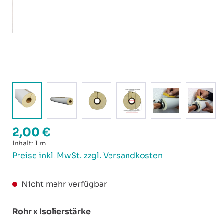
2,00 €
Regulärer Preis:
Inhalt:
1 m
Preise inkl. MwSt. zzgl. Versandkosten
Nicht mehr verfügbar
auswählen
Rohr x Isolierstärke