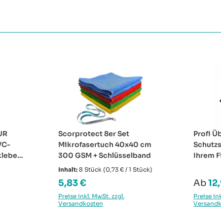
UR
Scorprotect 8er Set
Profi Ü
VC-
Mikrofasertuch 40x40 cm
Schutz
klebend
300 GSM + Schlüsselband
Ihrem 
Inhalt:
8 Stück
(0,73 € / 1 Stück)
Regulärer Preis:
Regulä
5,83 €
Ab
12
Preise inkl. MwSt. zzgl.
Preise in
Versandkosten
Versand