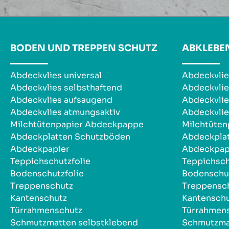
BODEN UND TREPPEN SCHUTZ
ABKLEBE
Abdeckvlies universal
Abdeckvlie
Abdeckvlies selbsthaftend
Abdeckvlie
Abdeckvlies aufsaugend
Abdeckvlie
Abdeckvlies atmungsaktiv
Abdeckvlie
Milchtütenpapier Abdeckpappe
Milchtüte
Abdeckplatten Schutzböden
Abdeckpla
Abdeckpapier
Abdeckpap
Teppichschutzfolie
Teppichsch
Bodenschutzfolie
Bodenschut
Treppenschutz
Treppensc
Kantenschutz
Kantensch
Türrahmenschutz
Türrahmen
Schmutzmatten selbstklebend
Schmutzma