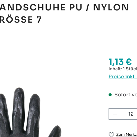
ANDSCHUHE PU / NYLON
RÖSSE 7
1,13 €
Regulärer P
Inhalt:
1 Stüc
Preise inkl
Sofort ve
Produkt
Zum Merkze