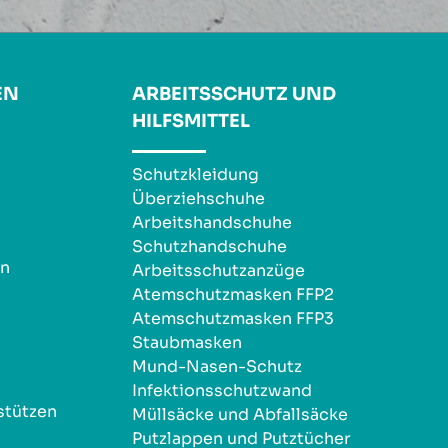
EN
ARBEITSSCHUTZ UND
HILFSMITTEL
Schutzkleidung
Überziehschuhe
Arbeitshandschuhe
Schutzhandschuhe
en
Arbeitsschutzanzüge
Atemschutzmasken FFP2
Atemschutzmasken FFP3
Staubmasken
Mund-Nasen-Schutz
Infektionsschutzwand
stützen
Müllsäcke und Abfallsäcke
Putzlappen und Putztücher