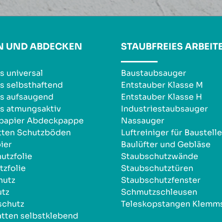
N UND ABDECKEN
STAUBFREIES ARBEIT
s universal
Baustaubsauger
s selbsthaftend
Entstauber Klasse M
s aufsaugend
Entstauber Klasse H
s atmungsaktiv
Industriestaubsauger
npapier Abdeckpappe
Nassauger
tten Schutzböden
Luftreiniger für Baustell
ier
Baulüfter und Gebläse
utzfolie
Staubschutzwände
zfolie
Staubschutztüren
hutz
Staubschutzfenster
utz
Schmutzschleusen
schutz
Teleskopstangen Klemm
tten selbstklebend