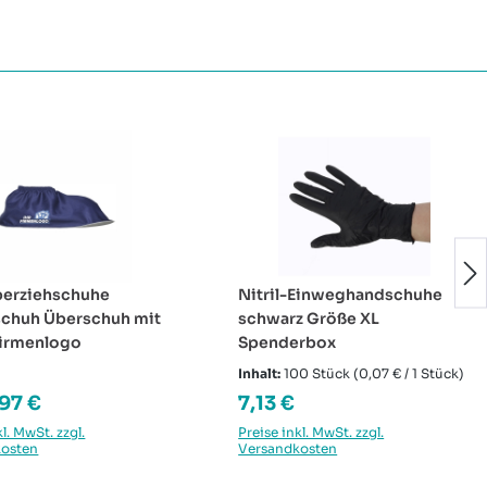
berziehschuhe
Nitril-Einweghandschuhe
schuh Überschuh mit
schwarz Größe XL
Firmenlogo
Spenderbox
Inhalt:
100 Stück
(0,07 € / 1 Stück)
rer Preis:
Regulärer Preis:
,97 €
7,13 €
kl. MwSt. zzgl.
Preise inkl. MwSt. zzgl.
kosten
Versandkosten