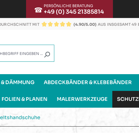
PERSÖNLICHE BERATUNG
☎
+49 (0) 345 21385814
URCHSCHNITT MIT
(4.90/5.00)
AUS INSGESAMT 49
DURCHSCHNITTLICHE BEWERTUNG VON 4.9 VON
G & DÄMMUNG
ABDECKBÄNDER & KLEBEBÄNDER
FOLIEN & PLANEN
MALERWERKZEUGE
SCHUTZ
eitshandschuhe