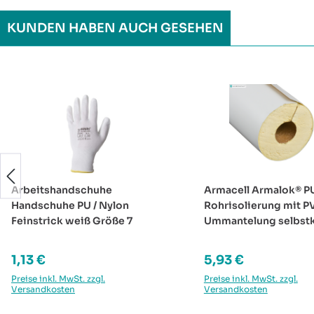
KUNDEN HABEN AUCH GESEHEN
Produktgalerie überspringen
Arbeitshandschuhe
Armacell Armalok® P
Handschuhe PU / Nylon
Rohrisolierung mit P
Feinstrick weiß Größe 7
Ummantelung selbst
Typ 035
Regulärer Preis:
Regulärer Preis:
1,13 €
5,93 €
Preise inkl. MwSt. zzgl.
Preise inkl. MwSt. zzgl.
Versandkosten
Versandkosten