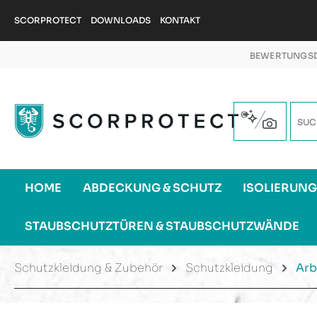
m Hauptinhalt springen
Zur Suche springen
Zur Hauptnavigation springen
SCORPROTECT
DOWNLOADS
KONTAKT
BEWERTUNGSD
HOME
ABDECKUNG & SCHUTZ
ISOLIERUN
STAUBSCHUTZTÜREN & STAUBSCHUTZWÄNDE
Schutzkleidung & Zubehör
Schutzkleidung
Arb