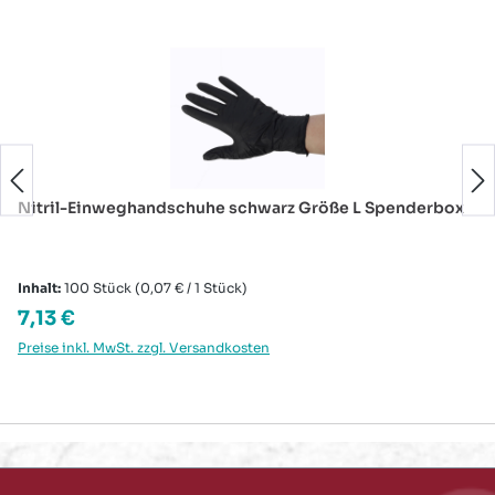
Nitril-Einweghandschuhe schwarz Größe L Spenderbox
Inhalt:
100 Stück
(0,07 € / 1 Stück)
Regulärer Preis:
7,13 €
Preise inkl. MwSt. zzgl. Versandkosten