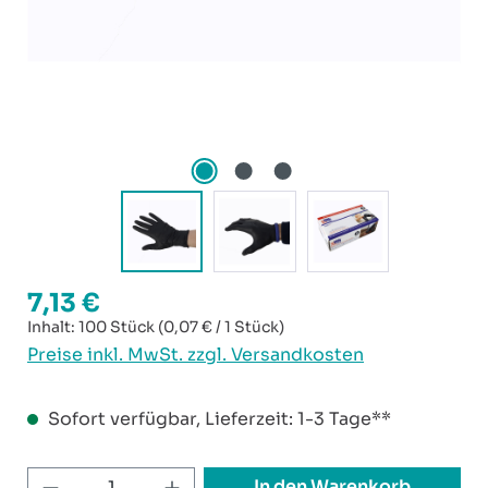
7,13 €
Regulärer Preis:
Inhalt:
100 Stück
(0,07 € / 1 Stück)
Preise inkl. MwSt. zzgl. Versandkosten
Sofort verfügbar, Lieferzeit: 1-3 Tage**
Produkt Anzahl: Gib den gewünschten W
In den Warenkorb