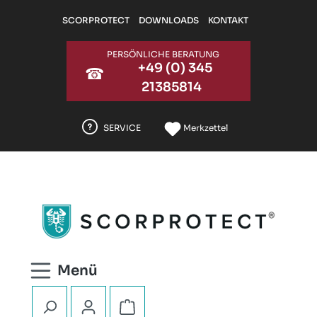
Zum Hauptinhalt springen
SCORPROTECT
DOWNLOADS
KONTAKT
PERSÖNLICHE BERATUNG
+49 (0) 345
☎
21385814
SERVICE
Merkzettel
Warenkorb enthält 0 Positionen