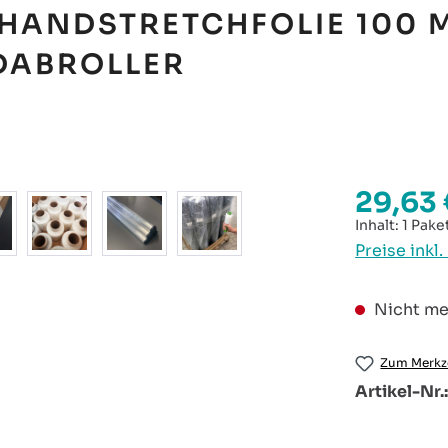
 HANDSTRETCHFOLIE 100 
DABROLLER
29,63 
Regulärer P
Inhalt:
1 Pake
Preise inkl
Nicht me
Zum Merkze
Artikel-Nr.