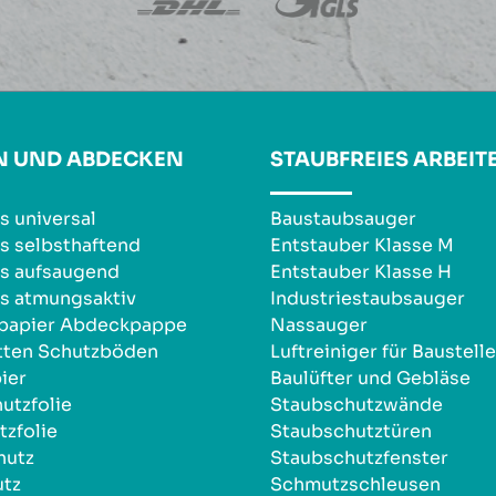
N UND ABDECKEN
STAUBFREIES ARBEIT
s universal
Baustaubsauger
s selbsthaftend
Entstauber Klasse M
s aufsaugend
Entstauber Klasse H
s atmungsaktiv
Industriestaubsauger
npapier Abdeckpappe
Nassauger
tten Schutzböden
Luftreiniger für Baustell
ier
Baulüfter und Gebläse
utzfolie
Staubschutzwände
zfolie
Staubschutztüren
hutz
Staubschutzfenster
utz
Schmutzschleusen