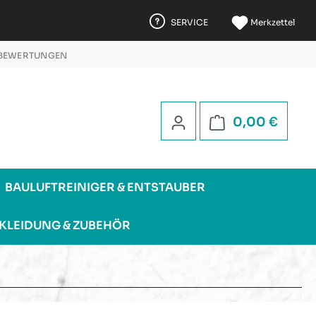
SERVICE
Merkzettel
 BEWERTUNGEN
 5 STERNEN
Warenk
0,00 €
BAULUFTREINIGER & ENTSTAUBER
KLEIDUNG & ZUBEHÖR