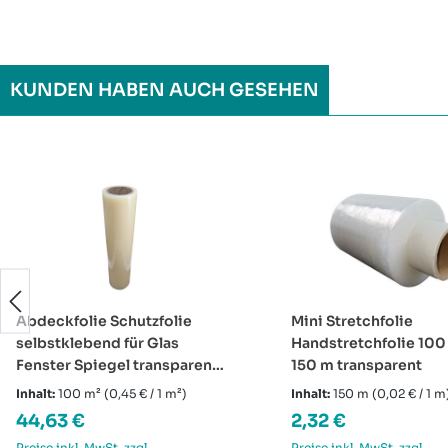
KUNDEN HABEN AUCH GESEHEN
Produktgalerie überspringen
Abdeckfolie Schutzfolie
Mini Stretchfolie
selbstklebend für Glas
Handstretchfolie 10
Fenster Spiegel transparent
150 m transparent
Rolle 1000 mm x 100 m
Inhalt:
100 m²
(0,45 € / 1 m²)
Inhalt:
150 m
(0,02 € / 1 m
Regulärer Preis:
Regulärer Preis:
44,63 €
2,32 €
Preise inkl. MwSt. zzgl.
Preise inkl. MwSt. zzgl.