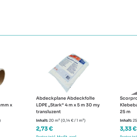
Abdeckplane Abdeckfolie
Scorpro
0 mm x
LDPE „Stark“ 4 m x 5 m 30 my
Klebeb
transluzent
25 m
)
Inhalt:
20 m²
(0,14 € / 1 m²)
Inhalt:
2
Regulärer Preis:
Regulä
2,73 €
3,33 €
Preise inkl. MwSt. zzgl.
Preise in