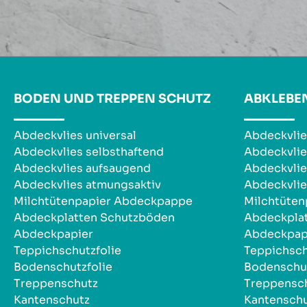
BODEN UND TREPPEN SCHUTZ
ABKLEBE
Abdeckvlies universal
Abdeckvlie
Abdeckvlies selbsthaftend
Abdeckvlie
Abdeckvlies aufsaugend
Abdeckvlie
Abdeckvlies atmungsaktiv
Abdeckvlie
Milchtütenpapier Abdeckpappe
Milchtüte
Abdeckplatten Schutzböden
Abdeckpla
Abdeckpapier
Abdeckpap
Teppichschutzfolie
Teppichsch
Bodenschutzfolie
Bodenschut
Treppenschutz
Treppensc
Kantenschutz
Kantensch