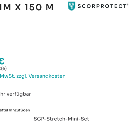
MM X 150 M
€
reis:
t(e)
. MwSt. zzgl. Versandkosten
hr verfügbar
ttel hinzufügen
:
SCP-Stretch-Mini-Set