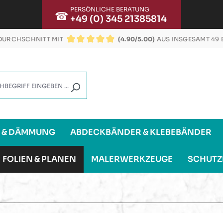
PERSÖNLICHE BERATUNG
☎
+49 (0) 345 21385814
URCHSCHNITT MIT
(4.90/5.00)
AUS INSGESAMT 49
DURCHSCHNITTLICHE BEWERTUNG VON 4.9 VON
G & DÄMMUNG
ABDECKBÄNDER & KLEBEBÄNDER
FOLIEN & PLANEN
MALERWERKZEUGE
SCHUTZ