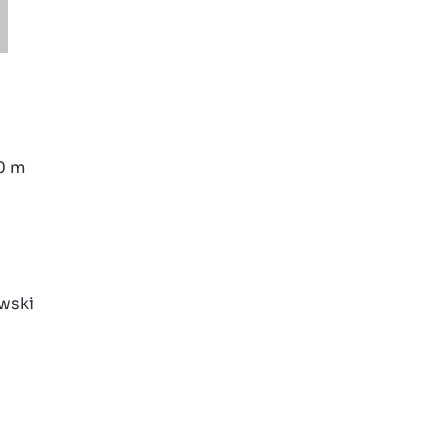
0 m
wski