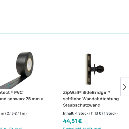
tect ® PVC
ZipWall® SideBridge™
and schwarz 25 mm x
seitliche Wandabdichtung
Staubschutzwand
5 m
(0,13 € / 1 m)
Inhalt:
4 Stück
(11,13 € / 1 Stück)
rer Preis:
Regulärer Preis:
44,51 €
kl. MwSt. zzgl.
Preise inkl. MwSt. zzgl.