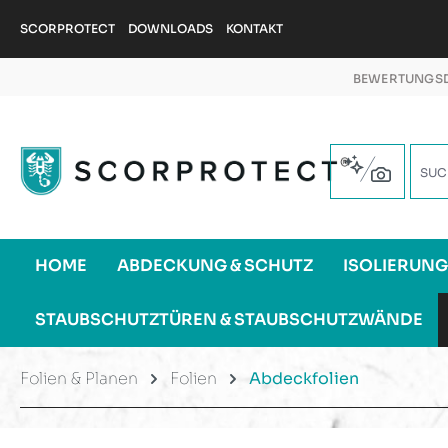
m Hauptinhalt springen
Zur Suche springen
Zur Hauptnavigation springen
SCORPROTECT
DOWNLOADS
KONTAKT
BEWERTUNGSD
HOME
ABDECKUNG & SCHUTZ
ISOLIERUN
STAUBSCHUTZTÜREN & STAUBSCHUTZWÄNDE
Folien & Planen
Folien
Abdeckfolien