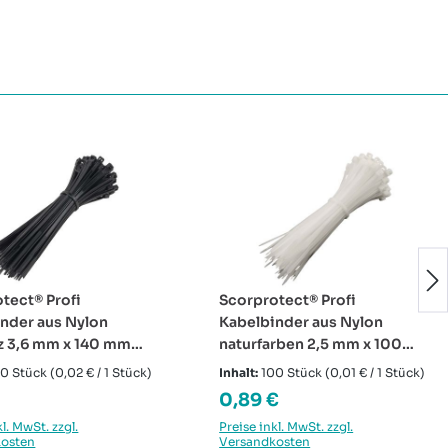
tect® Profi
Scorprotect® Profi
nder aus Nylon
Kabelbinder aus Nylon
z 3,6 mm x 140 mm
naturfarben 2,5 mm x 100
mit 100 Stück
mm Beutel mit 100 Stück
00 Stück
(0,02 € / 1 Stück)
Inhalt:
100 Stück
(0,01 € / 1 Stück)
rer Preis:
Regulärer Preis:
0,89 €
kl. MwSt. zzgl.
Preise inkl. MwSt. zzgl.
kosten
Versandkosten