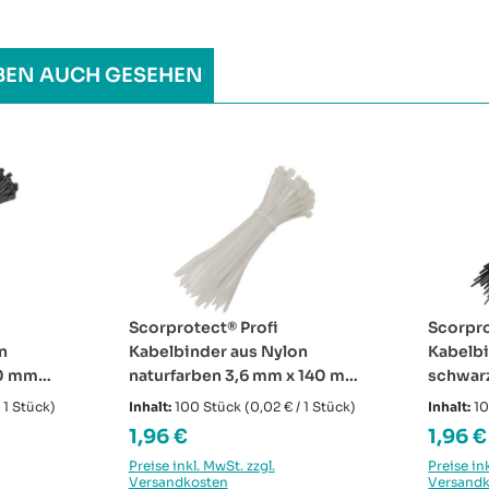
BEN AUCH GESEHEN
Scorprotect® Profi
Scorpro
n
Kabelbinder aus Nylon
Kabelbi
00 mm
naturfarben 3,6 mm x 140 mm
schwar
Beutel mit 100 Stück
Beutel 
 1 Stück)
Inhalt:
100 Stück
(0,02 € / 1 Stück)
Inhalt:
1
Regulärer Preis:
Regulä
1,96 €
1,96 €
Preise inkl. MwSt. zzgl.
Preise in
Versandkosten
Versand