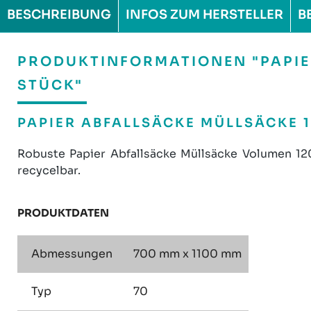
BESCHREIBUNG
INFOS ZUM HERSTELLER
B
PRODUKTINFORMATIONEN "PAPIER
STÜCK"
PAPIER ABFALLSÄCKE MÜLLSÄCKE 12
Robuste Papier Abfallsäcke Müllsäcke Volumen 120 
recycelbar.
PRODUKTDATEN
Abmessungen
700 mm x 1100 mm
Typ
70