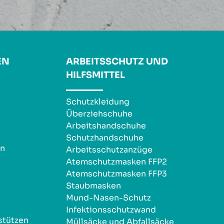
EN
ARBEITSSCHUTZ UND
HILFSMITTEL
Schutzkleidung
Überziehschuhe
Arbeitshandschuhe
Schutzhandschuhe
en
Arbeitsschutzanzüge
Atemschutzmasken FFP2
Atemschutzmasken FFP3
Staubmasken
Mund-Nasen-Schutz
Infektionsschutzwand
stützen
Müllsäcke und Abfallsäcke