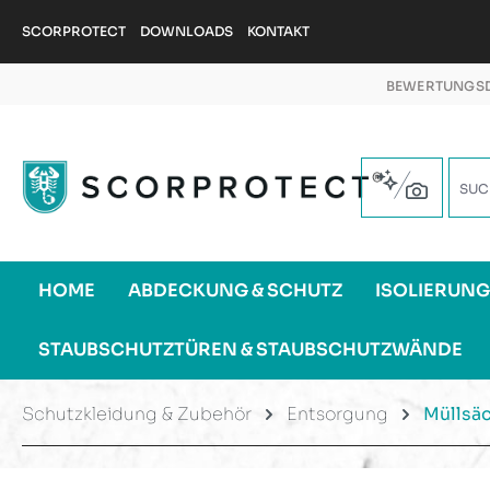
m Hauptinhalt springen
Zur Suche springen
Zur Hauptnavigation springen
SCORPROTECT
DOWNLOADS
KONTAKT
BEWERTUNGSD
HOME
ABDECKUNG & SCHUTZ
ISOLIERUN
STAUBSCHUTZTÜREN & STAUBSCHUTZWÄNDE
Schutzkleidung & Zubehör
Entsorgung
Müllsä