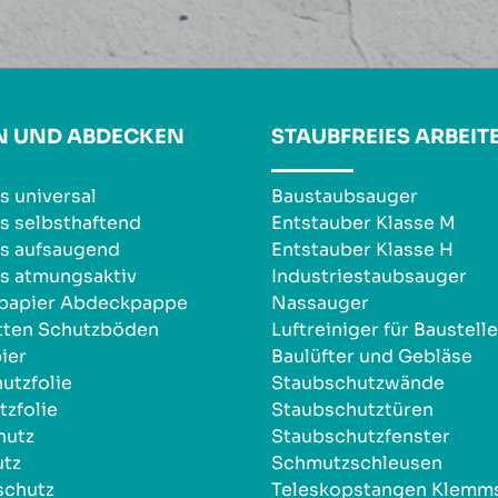
N UND ABDECKEN
STAUBFREIES ARBEIT
s universal
Baustaubsauger
s selbsthaftend
Entstauber Klasse M
s aufsaugend
Entstauber Klasse H
s atmungsaktiv
Industriestaubsauger
npapier Abdeckpappe
Nassauger
tten Schutzböden
Luftreiniger für Baustell
ier
Baulüfter und Gebläse
utzfolie
Staubschutzwände
zfolie
Staubschutztüren
hutz
Staubschutzfenster
utz
Schmutzschleusen
schutz
Teleskopstangen Klemm