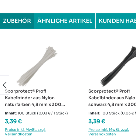
ZUBEHÖR
ÄHNLICHE ARTIKEL
KUNDEN HA
Produktgalerie überspringen
Scorprotect® Profi
Scorprotect® Profi
Kabelbinder aus Nylon
Kabelbinder aus Nylo
naturfarben 4,8 mm x 300
schwarz 4,8 mm x 3
mm Beutel mit 100 Stück
Beutel mit 100 Stück
Inhalt:
100 Stück
(0,03 € / 1 Stück)
Inhalt:
100 Stück
(0,03 € /
Regulärer Preis:
Regulärer Preis:
3,39 €
3,39 €
Preise inkl. MwSt. zzgl.
Preise inkl. MwSt. zzgl.
Versandkosten
Versandkosten