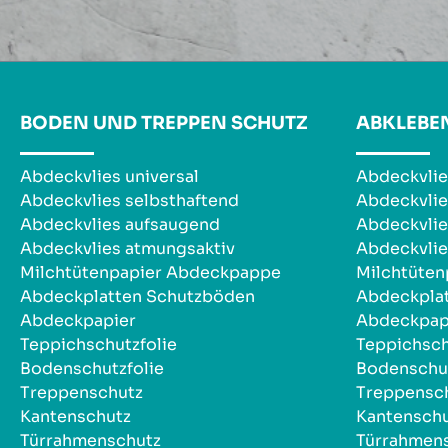
BODEN UND TREPPEN SCHUTZ
ABKLEBE
Abdeckvlies universal
Abdeckvlie
Abdeckvlies selbsthaftend
Abdeckvlie
Abdeckvlies aufsaugend
Abdeckvlie
Abdeckvlies atmungsaktiv
Abdeckvlie
Milchtütenpapier Abdeckpappe
Milchtüte
Abdeckplatten Schutzböden
Abdeckpla
Abdeckpapier
Abdeckpap
Teppichschutzfolie
Teppichsch
Bodenschutzfolie
Bodenschut
Treppenschutz
Treppensc
Kantenschutz
Kantensch
Türrahmenschutz
Türrahmen