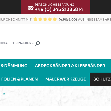
PERSÖNLICHE BERATUNG
☎
+49 (0) 345 21385814
URCHSCHNITT MIT
(4.90/5.00)
AUS INSGESAMT 49
DURCHSCHNITTLICHE BEWERTUNG VON 4.9 VON
G & DÄMMUNG
ABDECKBÄNDER & KLEBEBÄNDER
FOLIEN & PLANEN
MALERWERKZEUGE
SCHUTZ
cke