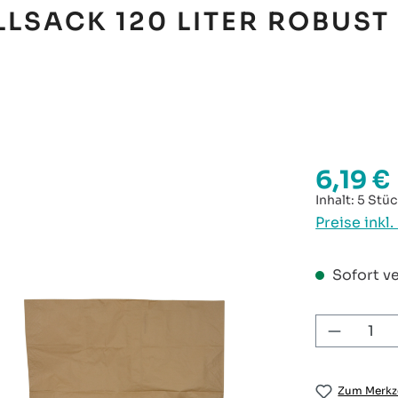
LSACK 120 LITER ROBUST
6,19 €
Regulärer P
Inhalt:
5 Stü
Preise inkl
Sofort ve
Produkt
Zum Merkze