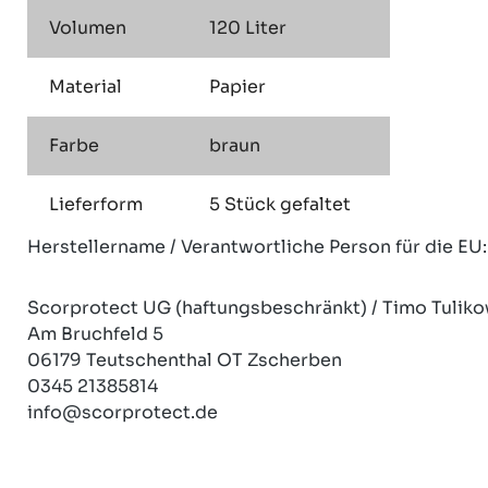
Volumen
120 Liter
Material
Papier
Farbe
braun
Lieferform
5 Stück gefaltet
Herstellername / Verantwortliche Person für die EU:
Scorprotect UG (haftungsbeschränkt) / Timo Tuliko
Am Bruchfeld 5
06179 Teutschenthal OT Zscherben
0345 21385814
info@scorprotect.de