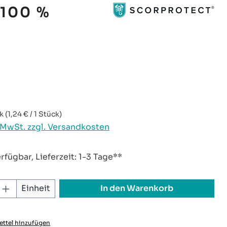
 100 %
reis:
ck
(1,24 € / 1 Stück)
. MwSt. zzgl. Versandkosten
rfügbar, Lieferzeit: 1-3 Tage**
 Anzahl: Gib den gewünschten Wert ei
In den Warenkorb
Einheit
ttel hinzufügen