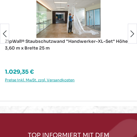
ZipWall® Staubschutzwand "Handwerker-XL-Set" Höhe
3,60 m x Breite 25 m
Regulärer Preis:
1.029,35 €
Preise inkl. MwSt. zzgl. Versandkosten
TOP INFORMIERT MIT DEM