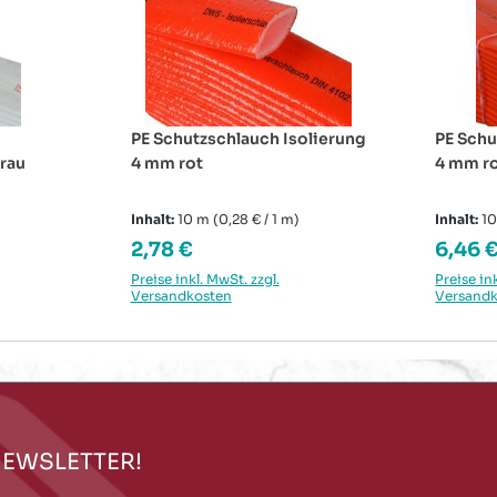
PE Schutzschlauch Isolierung
PE Schu
grau
4 mm rot
4 mm ro
Inhalt:
10 m
(0,28 € / 1 m)
Inhalt:
1
Regulärer Preis:
Regulä
2,78 €
6,46 
Preise inkl. MwSt. zzgl.
Preise in
Versandkosten
Versand
NEWSLETTER!