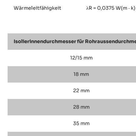
Wärmeleitfähigkeit
λR = 0,0375 W(m · k)
Isolierinnendurchmesser für Rohraussendurchm
12/15 mm
18 mm
22 mm
28 mm
35 mm