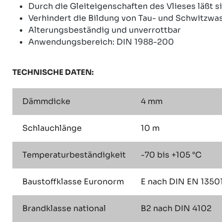
Durch die Gleiteigenschaften des Vlieses läßt 
Verhindert die Bildung von Tau- und Schwitzwa
Alterungsbeständig und unverrottbar
Anwendungsbereich: DIN 1988-200
TECHNISCHE DATEN:
Dämmdicke
4 mm
Schlauchlänge
10 m
Temperaturbeständigkeit
-70 bis +105 °C
Baustoffklasse Euronorm
E nach DIN EN 1350
Brandklasse national
B2 nach DIN 4102