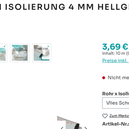
 ISOLIERUNG 4 MM HELL
3,69 €
Regulärer P
Inhalt:
10 m
(
Preise inkl
Nicht me
Rohr x Isol
Zum Merkze
Artikel-Nr.