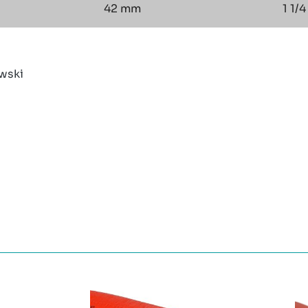
42 mm
1 1/4
wski