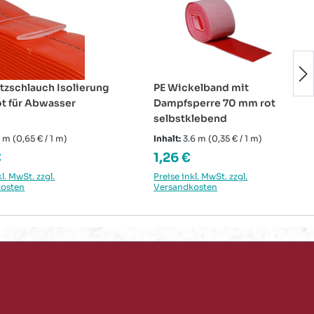
tzschlauch Isolierung
PE Wickelband mit
t für Abwasser
Dampfsperre 70 mm rot
selbstklebend
0 m
(0,65 € / 1 m)
Inhalt:
3.6 m
(0,35 € / 1 m)
rer Preis:
Regulärer Preis:
€
1,26 €
kl. MwSt. zzgl.
Preise inkl. MwSt. zzgl.
kosten
Versandkosten