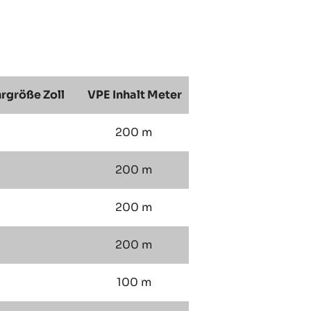
hrgröße Zoll
VPE Inhalt Meter
200 m
200 m
200 m
200 m
100 m