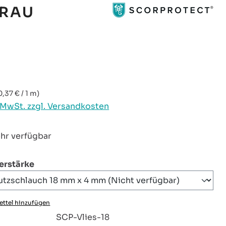
GRAU
reis:
0,37 € / 1 m)
. MwSt. zzgl. Versandkosten
hr verfügbar
auswählen
ierstärke
ttel hinzufügen
:
SCP-Vlies-18