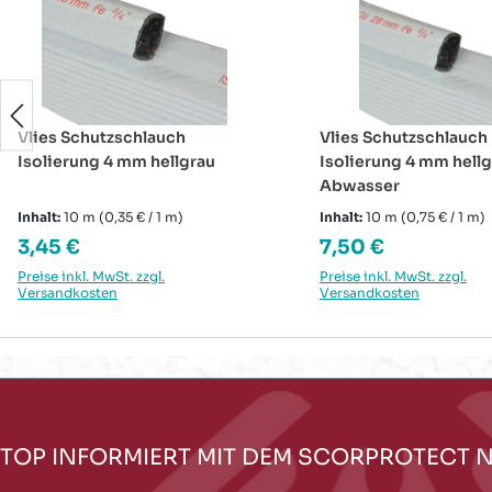
Vlies Schutzschlauch
Vlies Schutzschlauch
Isolierung 4 mm hellgrau
Isolierung 4 mm hell
Abwasser
Inhalt:
10 m
(0,35 € / 1 m)
Inhalt:
10 m
(0,75 € / 1 m)
Regulärer Preis:
Regulärer Preis:
3,45 €
7,50 €
Preise inkl. MwSt. zzgl.
Preise inkl. MwSt. zzgl.
Versandkosten
Versandkosten
TOP INFORMIERT MIT DEM SCORPROTECT 