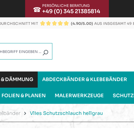
PERSÖNLICHE BERATUNG
☎
+49 (0) 345 21385814
URCHSCHNITT MIT
(4.90/5.00)
AUS INSGESAMT 49
DURCHSCHNITTLICHE BEWERTUNG VON 4.9 VON
G & DÄMMUNG
ABDECKBÄNDER & KLEBEBÄNDER
FOLIEN & PLANEN
MALERWERKZEUGE
SCHUTZ
elbänder
Vlies Schutzschlauch hellgrau