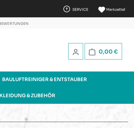
SERVICE
Merkzettel
 BEWERTUNGEN
 5 STERNEN
Warenk
0,00 €
BAULUFTREINIGER & ENTSTAUBER
KLEIDUNG & ZUBEHÖR