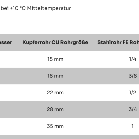
 bei +10 °C Mitteltemperatur
esser
Kupferrohr CU Rohrgröße
Stahlrohr FE Ro
15 mm
1/4
18 mm
3/8
22 mm
1/2
28 mm
3/4
35 mm
1