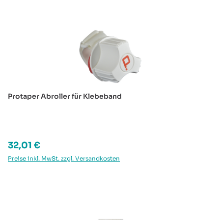
Produktgalerie überspringen
Protaper Abroller für Klebeband
Regulärer Preis:
32,01 €
Preise inkl. MwSt. zzgl. Versandkosten
Produktgalerie überspringen