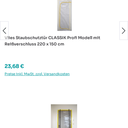
Vlies Staubschutztür CLASSIK Profi Modell mit
Reißverschluss 220 x 150 cm
Regulärer Preis:
23,68 €
Preise inkl. MwSt. zzgl. Versandkosten
Produktgalerie überspringen