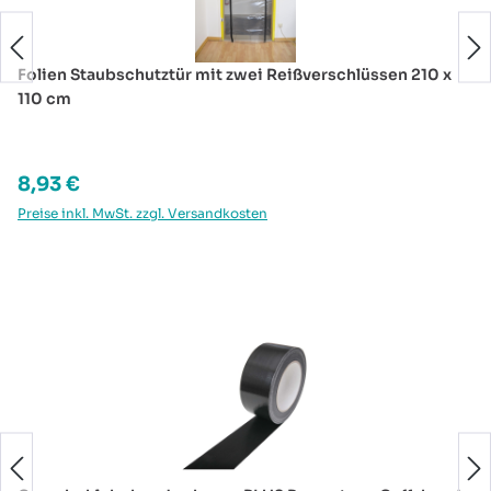
Folien Staubschutztür mit zwei Reißverschlüssen 210 x
110 cm
Regulärer Preis:
8,93 €
Preise inkl. MwSt. zzgl. Versandkosten
Produktgalerie überspringen