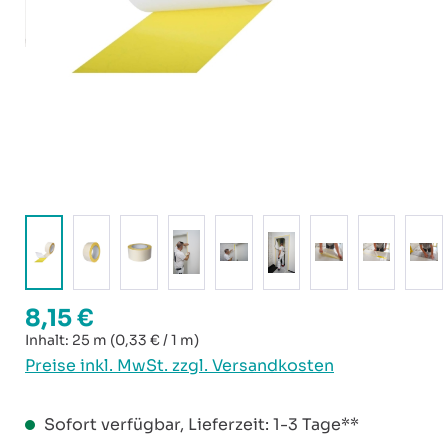
8,15 €
Regulärer Preis:
Inhalt:
25 m
(0,33 € / 1 m)
Preise inkl. MwSt. zzgl. Versandkosten
Sofort verfügbar, Lieferzeit: 1-3 Tage**