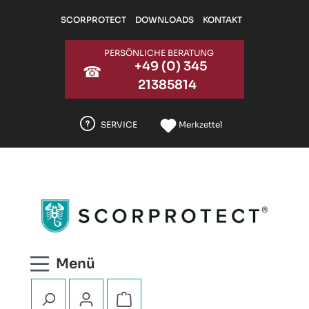
Zum Hauptinhalt springen
SCORPROTECT
DOWNLOADS
KONTAKT
PERSÖNLICHE BERATUNG
+49 (0) 345
☎
21385814
SERVICE
Merkzettel
Warenkorb enthält 0 Positionen