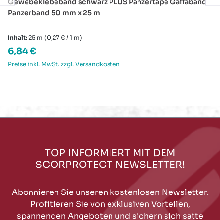
Gewebeklebeband schwarz PLUS Panzertape Gaffaband
Panzerband 50 mm x 25 m
Inhalt:
25 m
(0,27 € / 1 m)
Regulärer Preis:
6,84 €
Preise inkl. MwSt. zzgl. Versandkosten
TOP INFORMIERT MIT DEM
SCORPROTECT NEWSLETTER!
Abonnieren Sie unseren kostenlosen Newsletter.
Profitieren Sie von exklusiven Vorteilen,
spannenden Angeboten und sichern sich satte