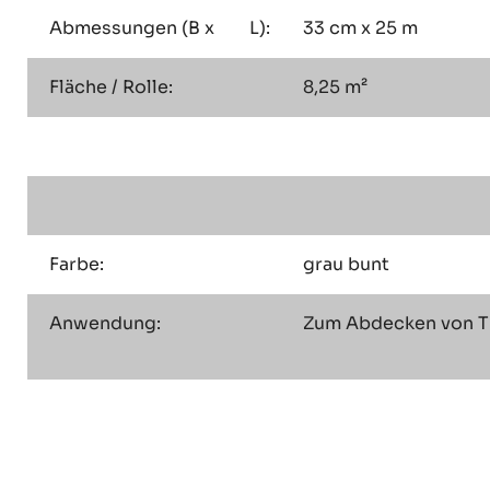
Abmessungen (B x L):
33 cm x 25 m
Fläche / Rolle:
8,25 m²
Farbe:
grau bunt
Anwendung:
Zum Abdecken von Tr