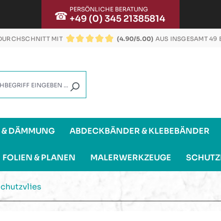
PERSÖNLICHE BERATUNG
☎
+49 (0) 345 21385814
URCHSCHNITT MIT
(4.90/5.00)
AUS INSGESAMT 49
DURCHSCHNITTLICHE BEWERTUNG VON 4.9 VON
G & DÄMMUNG
ABDECKBÄNDER & KLEBEBÄNDER
FOLIEN & PLANEN
MALERWERKZEUGE
SCHUTZ
chutzvlies