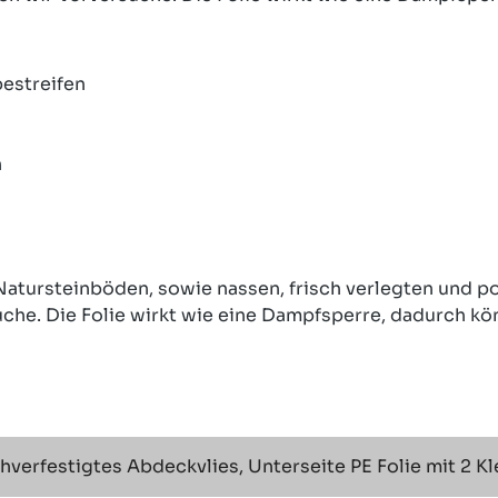
bestreifen
n
Natursteinböden, sowie nassen, frisch verlegten und 
he. Die Folie wirkt wie eine Dampfsperre, dadurch kö
verfestigtes Abdeckvlies, Unterseite PE Folie mit 2 Kl