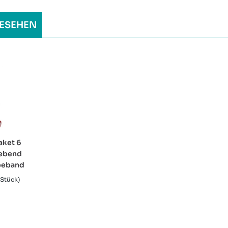
ESEHEN
aket 6
lebend
beband
1 Stück)