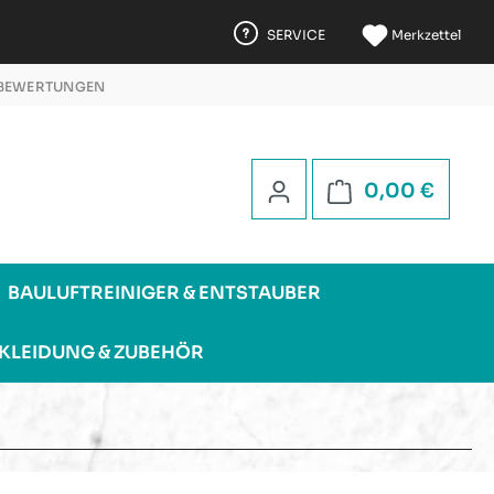
SERVICE
Merkzettel
 BEWERTUNGEN
 5 STERNEN
Warenk
0,00 €
BAULUFTREINIGER & ENTSTAUBER
KLEIDUNG & ZUBEHÖR