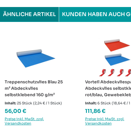
ÄHNLICHE ARTIKEL
KUNDEN HABEN AUCH G
Produktgalerie überspringen
Treppenschutzvlies Blau 25
Vorteil Abdeckvliesp
m² Abdeckvlies
Abdeckvlies selbstk
selbstklebend 160 g/m²
rot/blau, Gewebekle
Inhalt:
25 Stück
(2,24 € / 1 Stück)
Inhalt:
6 Stück
(18,64 € / 
Regulärer Preis:
Regulärer Preis:
56,00 €
111,86 €
Preise inkl. MwSt. zzgl.
Preise inkl. MwSt. zzgl.
Versandkosten
Versandkosten