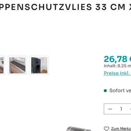
PPENSCHUTZVLIES 33 CM 
26,78 
Regulärer P
Inhalt:
8.25 
Preise inkl
Sofort ve
Produkt
Zum Merkze