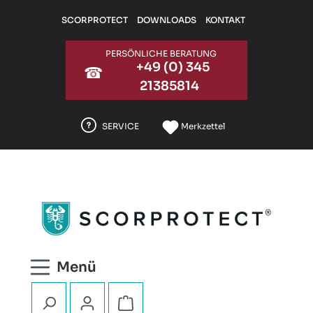
Zum Hauptinhalt springen
SCORPROTECT
DOWNLOADS
KONTAKT
PERSÖNLICHE BERATUNG
+49 (0) 345
☎
21385814
SERVICE
Merkzettel
Warenkorb enthält 0 Positionen