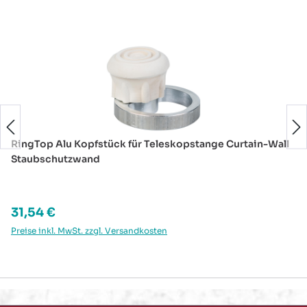
Produktgalerie überspringen
RingTop Alu Kopfstück für Teleskopstange Curtain-Wall
Staubschutzwand
Regulärer Preis:
31,54 €
Preise inkl. MwSt. zzgl. Versandkosten