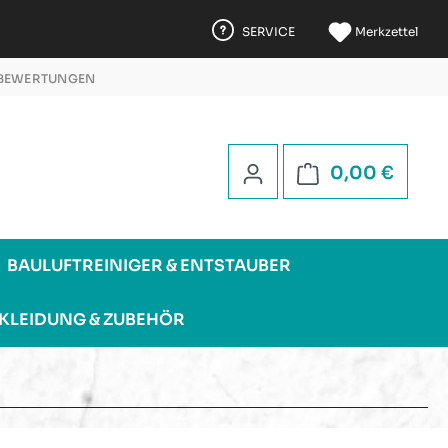
SERVICE
Merkzettel
 BEWERTUNGEN
 5 STERNEN
Warenk
0,00 €
BAULUFTREINIGER & ENTSTAUBER
KLEIDUNG & ZUBEHÖR