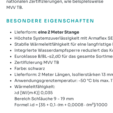
nationalen Zertifizierungen, wie beispielsweise
MVV TB.
BESONDERE EIGENSCHAFTEN
Lieferform:
eine 2 Meter Stange
Höchste Systemzuverlässigkeit mit Armaflex SE
Stabile Wärmeleitfähigkeit für eine langfristige 
Integrierte Wasserdampfsperre reduziert das K
Euroklasse B/BL-s2,d0 für das gesamte Sortime
Zertifizierung MVV TB
Farbe: schwarz
Lieferform: 2 Meter Längen, Isolierstärken 13 
Anwendungsgrenztemperatur: -50 °C bis max. 1
Wärmeleitfähigkeit:
λd [W/(m·K)] 0,035
Bereich Schläuche 9 - 19 mm
Formel λd = [35 + 0,1· ϑm + 0,0008 · ϑm²]/1000