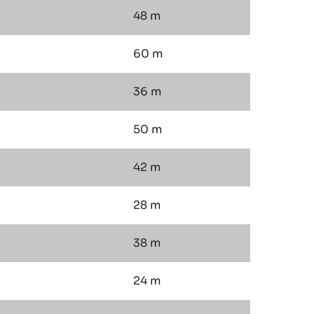
48 m
60 m
36 m
50 m
42 m
28 m
38 m
24 m