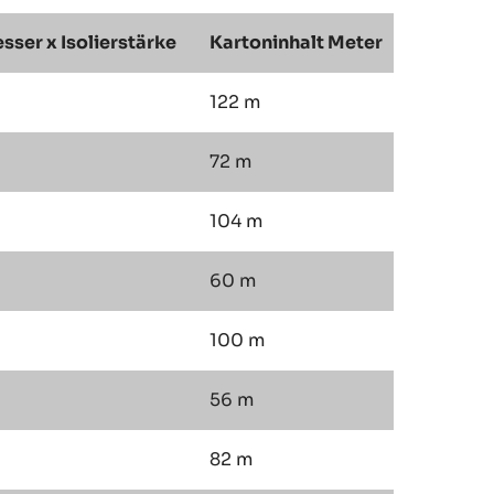
ser x Isolierstärke
Kartoninhalt Meter
122 m
72 m
104 m
60 m
100 m
56 m
82 m