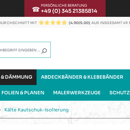
PERSÖNLICHE BERATUNG
☎
+49 (0) 345 21385814
URCHSCHNITT MIT
(4.90/5.00)
AUS INSGESAMT 49
DURCHSCHNITTLICHE BEWERTUNG VON 4.9 VON
G & DÄMMUNG
ABDECKBÄNDER & KLEBEBÄNDER
FOLIEN & PLANEN
MALERWERKZEUGE
SCHUTZ
Kälte Kautschuk-Isolierung