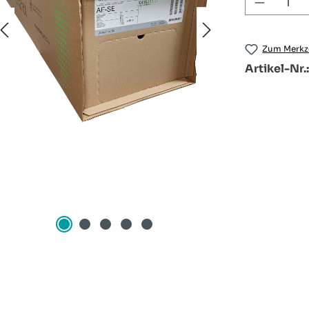
Produkt
Zum Merkze
Artikel-Nr.