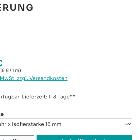
IERUNG
€
reis:
,18 € / 1 m)
. MwSt. zzgl. Versandkosten
rfügbar, Lieferzeit: 1-3 Tage**
auswählen
ke