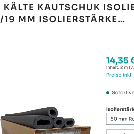
 KÄLTE KAUTSCHUK ISOL
/19 MM ISOLIERSTÄRKE…
14,35 
Regulärer P
Inhalt:
2 m
(7
Preise inkl
Sofort ve
Isolierstär